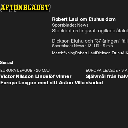
Robert Laul om Etuhus dom
Sportbladet News
Stockholms tingsrätt ogillade åtalet
Dickson Etuhu och ”37-åringen” fäll
Sportbladet News
•
13.11.19
•
5 min
Matchfixning
Robert Laul
Dickson Etuhu
AI
Senast
EUROPA LEAGUE
•
20 MAJ
1:32
EUROPA LEAGUE
•
9 A
Victor Nilsson Lindelöf vinner
Självmål från hal
Europa League med sitt Aston Villa
skadad