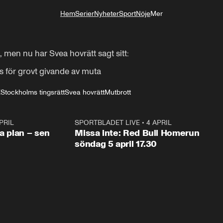
Hem
Serier
Nyheter
Sport
Nöje
Mer
Livsstil
, men nu har Svea hovrätt sagt sitt:

s för grovt givande av muta
K
Stockholms tingsrätt
Svea hovrätt
Mutbrott
PRIL
1:03
SPORTBLADET LIVE
•
4 APRIL
1:0
va plan – sen
Missa inte: Red Bull Homerun
söndag 5 april 17.30