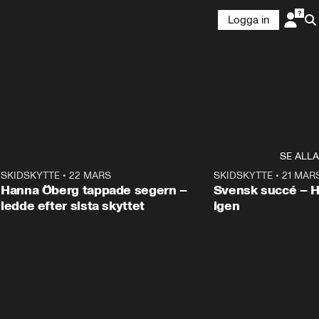
Logga in
SE ALLA
9
SKIDSKYTTE
•
22 MARS
0:55
SKIDSKYTTE
•
21 MAR
Hanna Öberg tappade segern –
Svensk succé – 
ledde efter sista skyttet
igen