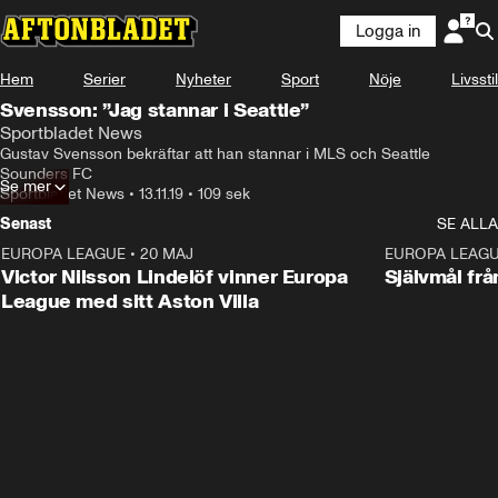
Logga in
Hem
Serier
Nyheter
Sport
Nöje
Livsstil
Svensson: ”Jag stannar i Seattle”
Sportbladet News
Gustav Svensson bekräftar att han stannar i MLS och Seattle 
Sounders FC
Se mer
Sportbladet News
•
13.11.19
•
109 sek
Senast
SE ALLA
EUROPA LEAGUE
•
20 MAJ
1:32
EUROPA LEAG
Victor Nilsson Lindelöf vinner Europa
Självmål frå
League med sitt Aston Villa