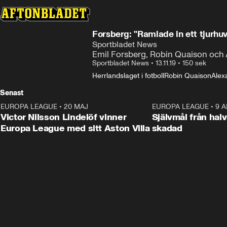
Forsberg: "Ramlade in ett tjurhu
Sportbladet News
Emil Forsberg, Robin Quaison och 
Sportbladet News
•
13.11.19
•
150 sek
Herrlandslaget i fotboll
Robin Quaison
Alex
Senast
EUROPA LEAGUE
•
20 MAJ
1:32
EUROPA LEAGUE
•
9 A
Victor Nilsson Lindelöf vinner
Självmål från hal
Europa League med sitt Aston Villa
skadad