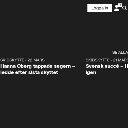
Logga in
SE ALLA
9
SKIDSKYTTE
•
22 MARS
0:55
SKIDSKYTTE
•
21 MAR
Hanna Öberg tappade segern –
Svensk succé – 
ledde efter sista skyttet
igen