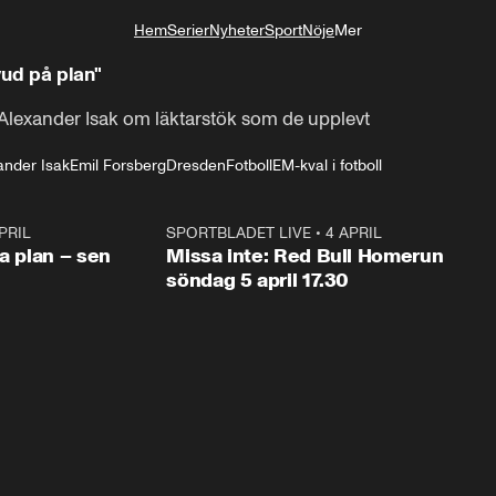
Hem
Serier
Nyheter
Sport
Nöje
Mer
Livsstil
vud på plan"
Alexander Isak om läktarstök som de upplevt
ander Isak
Emil Forsberg
Dresden
Fotboll
EM-kval i fotboll
PRIL
1:03
SPORTBLADET LIVE
•
4 APRIL
1:0
va plan – sen
Missa inte: Red Bull Homerun
söndag 5 april 17.30