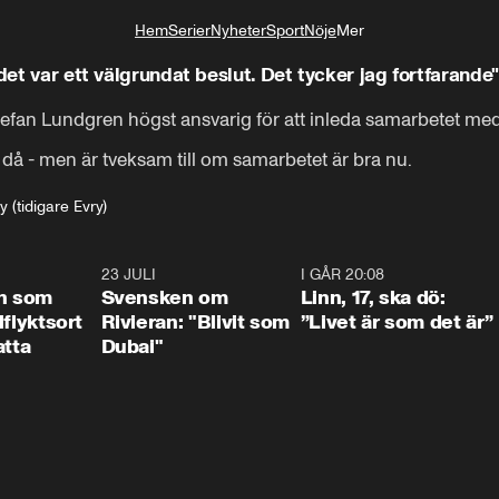
Hem
Serier
Nyheter
Sport
Nöje
Mer
Livsstil
det var ett välgrundat beslut. Det tycker jag fortfarande"
efan Lundgren högst ansvarig för att inleda samarbetet med
t då - men är tveksam till om samarbetet är bra nu.
y (tidigare Evry)
1:24
23 JULI
1:42
I GÅR 20:08
4:3
n som
Svensken om
Linn, 17, ska dö:
llflyktsort
Rivieran: "Blivit som
”Livet är som det är”
atta
Dubai"