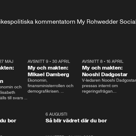
r inrikespolitiska kommentatorn My Rohwedder Soci
27 MAJ
3:51
AVSNITT 9
•
30 APRIL
24:00
AVSNITT 8
•
16 APRIL
25:1
kten:
My och makten:
My och makten:
Mikael Damberg
Nooshi Dadgostar
on
Ekonomin, 
V-ledaren Nooshi Dadgostar
finansministerrollen och 
pressas internt om 
onomin och 
demografikrisen. 
regeringsfrågan.

lisabeth 
Oppositionen ställs till svars 
I Aftonbladets 
ls till svars 
när Socialdemokraternas 
partiledarutfrågning ”My 
stern gästar 
Mikael Damberg gästar My 
och Makten” sätter hon ner 
My och Makten. 
och Makten. 
foten mot kritikerna:

1:06
6 AUGUSTI
1:0
– Vi ställer upp i val. Ska vi 
 du bor
Så blir vädret där du bor
vara med så sitter vi förstås 