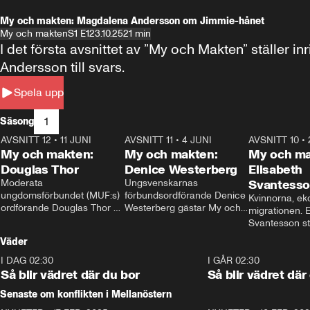
My och makten: Magdalena Andersson om Jimmie-hånet
My och makten
S1 E1
23.10.25
21 min
I det första avsnittet av ”My och Makten” ställe
Andersson till svars.
Spela upp
1
Säsong
AVSNITT 12
•
11 JUNI
26:27
AVSNITT 11
•
4 JUNI
23:40
AVSNITT 10
•
My och makten:
My och makten:
My och ma
Douglas Thor
Denice Westerberg
Elisabeth
Moderata 
Ungsvenskarnas 
Svantess
ungdomsförbundet (MUF:s) 
förbundsordförande Denice 
Kvinnorna, ek
ordförande Douglas Thor 
Westerberg gästar My och 
migrationen. E
gästar My och makten. I 
makten. I avsnittet 
Svantesson stäl
avsnittet diskuteras 
diskuteras migrationsfrågan 
när finansmini
Väder
tonårsutvisningarna och hur 
och hur SD ska locka 
Moderaterna ska locka 
kvinnliga väljare. 
I DAG 02:30
1:06
I GÅR 02:30
väljare till valet i höst. 
Så blir vädret där du bor
Så blir vädret där
Senaste om konflikten i Mellanöstern