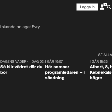
Logga in
 skandalbolaget Evry.

SE ALLA
6
DAGENS VÄDER
•
I DAG 02:30
1:06
I GÅR 19:07
0:45
I GÅR 15:23
Så blir vädret där du
Här somnar
Albert, 8,
bor
programledaren – i
Kebnekaise
sändning
högre