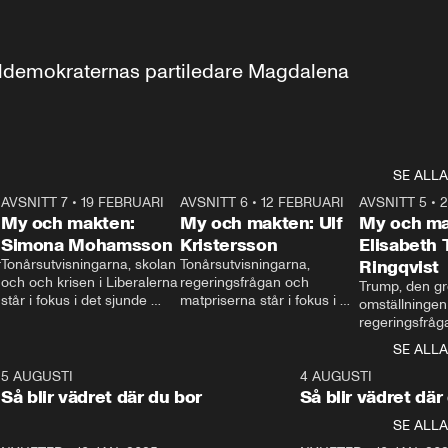
aldemokraternas partiledare Magdalena 
SE ALLA
7
AVSNITT 7
•
19 FEBRUARI
24:30
AVSNITT 6
•
12 FEBRUARI
27:30
AVSNITT 5
•
My och makten:
My och makten: Ulf
My och ma
Simona Mohamsson
Kristersson
Elisabeth
 
Tonårsutvisningarna, skolan 
Tonårsutvisningarna, 
Ringqvist
och och krisen i Liberalerna 
regeringsfrågan och 
Trump, den gr
står i fokus i det sjunde 
matpriserna står i fokus i 
omställningen
avsnittet av ”My och 
det sjätte avsnittet av ”My 
regeringsfråga
makten”. Se när 
och makten”. Se när 
centrum i det 
SE ALLA
Aftonbladets inrikespolitiska 
Aftonbladets inrikespolitiska 
avsnittet av ”
kommentator My 
kommentator My 
6
5 AUGUSTI
1:06
4 AUGUSTI
Makten”. Se nä
Rohwedder ställer 
Rohwedder ställer 
Så blir vädret där du bor
Så blir vädret där
Aftonbladets in
utbildnings- och 
statsminister Ulf Kristersson 
kommentator 
SE ALLA
integrationsminister Simona 
till svars.
Rohwedder stäl
Mohamsson till svars.