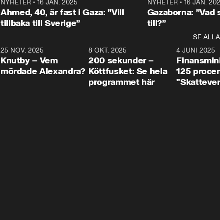
Centerpartiets
2
NYHETER
•
16 JAN. 2025
1:01
NYHETER
•
16 JAN. 20
Thand Ring till
Ahmed, 40, är fast i Gaza: ”Vill
Gazaborna: ”Vad s
tillbaka till Sverige”
till?”
SE ALLA
3
25 NOV. 2025
31:05
8 OKT. 2025
4:29
4 JUNI 2025
Knutby – Vem
200 sekunder –
Finansmin
mördade Alexandra?
Köttfusket: Se hela
125 procent
programmet här
"Skattever
viktig uppg