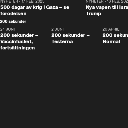
NYHETER
•
17 FEB. 2025
0:45
NYHETER
•
16 FEB. 20
500 dagar av krig i Gaza – se
Nya vapen till Isr
förödelsen
Trump
200 sekunder
24 JUNI
5:00
2 JUNI
4:23
20 APRIL
200 sekunder –
200 sekunder –
200 sekun
Vaccinfusket,
Testerna
Normal
fortsättningen