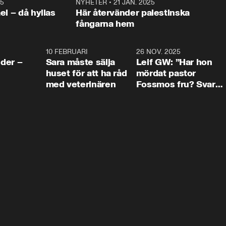
25
1:22
NYHETER
•
21 JAN. 2025
0:5
ael – då hyllas
Här återvänder palestinska
fångarna hem
4:24
10 FEBRUARI
4:13
26 NOV. 2025
8:1
der –
Sara måste sälja
Leif GW: ”Har hon
huset för att ha råd
mördat pastor
med veterinären
Fossmos fru? Svar
nej.”