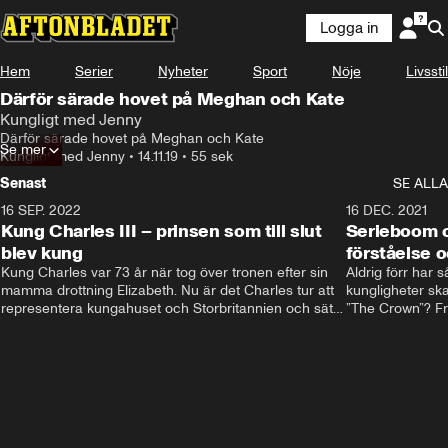
Logga in
Hem
Serier
Nyheter
Sport
Nöje
Livsstil
Därför särade hovet på Meghan och Kate
Kungligt med Jenny
Därför särade hovet på Meghan och Kate
Se mer
Kungligt med Jenny
•
14.11.19
•
55 sek
Senast
SE ALLA
16 SEP. 2022
3:40
16 DEC. 2021
Kung Charles III – prinsen som till slut
Serieboom o
blev kung
förståelse o
Kung Charles var 73 år när tog över tronen efter sin 
Aldrig förr har 
mamma drottning Elizabeth. Nu är det Charles tur att 
kungligheter ska
representera kungahuset och Storbritannien och sätta 
”The Crown”? Frå
sin egen prägel på den kungliga rollen.
Storbritannien. 
förståelse och h
kungahuset komm
kungaserier är 