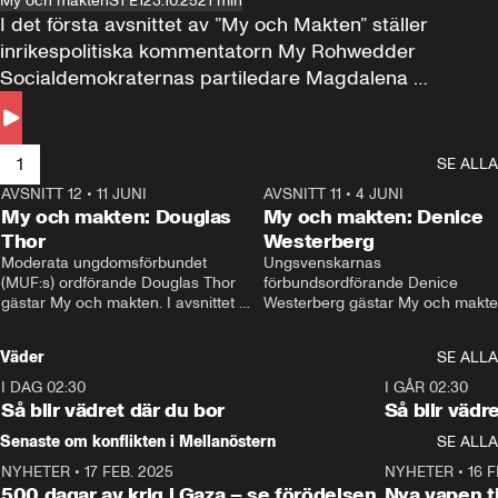
My och makten
S1 E1
23.10.25
21 min
I det första avsnittet av ”My och Makten” ställer 
inrikespolitiska kommentatorn My Rohwedder 
Socialdemokraternas partiledare Magdalena 
Andersson till svars.
1
SE ALLA
AVSNITT 12
•
11 JUNI
26:27
AVSNITT 11
•
4 JUNI
2
My och makten: Douglas
My och makten: Denice
Thor
Westerberg
Moderata ungdomsförbundet 
Ungsvenskarnas 
(MUF:s) ordförande Douglas Thor 
förbundsordförande Denice 
gästar My och makten. I avsnittet 
Westerberg gästar My och makten.
diskuteras tonårsutvisningarna och 
avsnittet diskuteras migrationsfrå
hur Moderaterna ska locka väljare till 
och hur SD ska locka kvinnliga 
Väder
SE ALLA
valet i höst. 
väljare. 
I DAG 02:30
1:06
I GÅR 02:30
Så blir vädret där du bor
Så blir vädr
Senaste om konflikten i Mellanöstern
SE ALLA
NYHETER
•
17 FEB. 2025
0:45
NYHETER
•
16 F
500 dagar av krig i Gaza – se förödelsen
Nya vapen ti