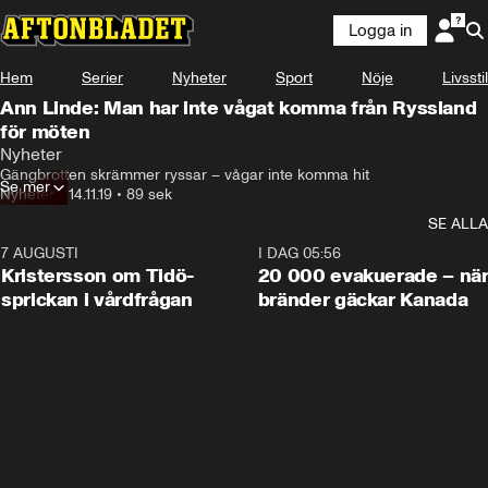
Logga in
Hem
Serier
Nyheter
Sport
Nöje
Livsstil
Ann Linde: Man har inte vågat komma från Ryssland
för möten
Nyheter
Gängbrotten skrämmer ryssar – vågar inte komma hit
Se mer
Nyheter
•
14.11.19
•
89 sek
SE ALLA
7 AUGUSTI
0:42
I DAG 05:56
Kristersson om Tidö-
20 000 evakuerade – nä
sprickan i vårdfrågan
bränder gäckar Kanada