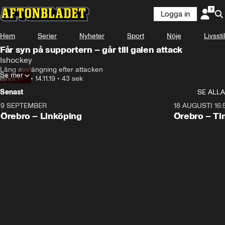
Logga in
Hem
Serier
Nyheter
Sport
Nöje
Livsstil
Får syn på supportern – går till galen attack
Ishockey
Lång avstängning efter attacken
Se mer
Ishockey
•
14.11.19
•
43 sek
Senast
SE ALLA
9 SEPTEMBER
18 AUGUSTI 16:
Plus
Plus
Örebro – Linköping
Örebro – Ti