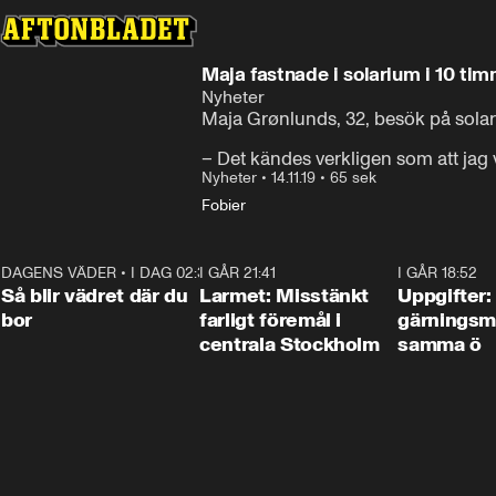
Maja fastnade i solarium i 10 ti
Nyheter
Maja Grønlunds, 32, besök på solar
– Det kändes verkligen som att jag v
Nyheter
•
14.11.19
•
65 sek
Fobier
DAGENS VÄDER
•
I DAG 02:30
1:06
I GÅR 21:41
0:35
I GÅR 18:52
Så blir vädret där du
Larmet: Misstänkt
Uppgifter:
bor
farligt föremål i
gärningsm
centrala Stockholm
samma ö