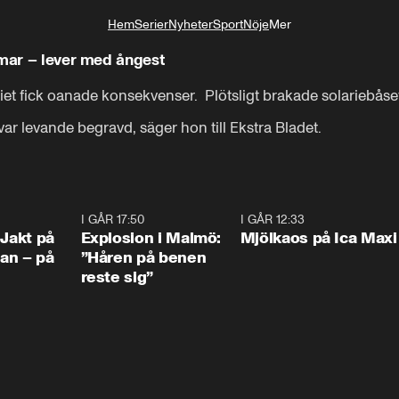
Hem
Serier
Nyheter
Sport
Nöje
Mer
Livsstil
mmar – lever med ångest
iet fick oanade konsekvenser.  Plötsligt brakade solariebås
ar levande begravd, säger hon till Ekstra Bladet.
0:33
I GÅR 17:50
1:10
I GÅR 12:33
0:2
 Jakt på
Explosion i Malmö:
Mjölkaos på Ica Maxi
an – på
”Håren på benen
reste sig”