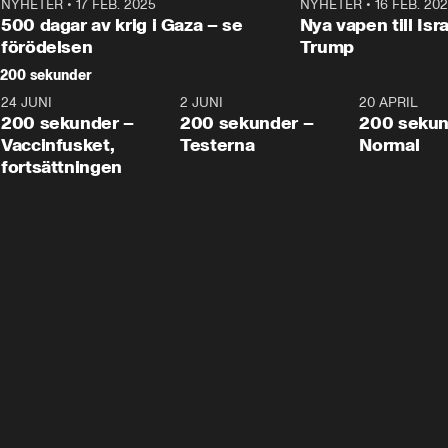
NYHETER
•
17 FEB. 2025
0:45
NYHETER
•
16 FEB. 20
500 dagar av krig i Gaza – se
Nya vapen till Isr
förödelsen
Trump
200 sekunder
24 JUNI
5:00
2 JUNI
4:23
20 APRIL
200 sekunder –
200 sekunder –
200 sekun
Vaccinfusket,
Testerna
Normal
fortsättningen