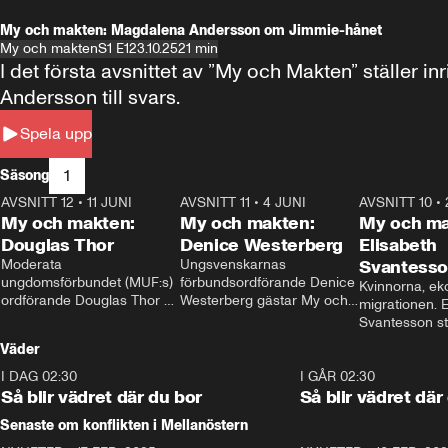
My och makten: Magdalena Andersson om Jimmie-hånet
My och makten
S1 E1
23.10.25
21 min
I det första avsnittet av ”My och Makten” ställe
Andersson till svars.
Spela upp
1
Säsong
AVSNITT 12
•
11 JUNI
26:27
AVSNITT 11
•
4 JUNI
23:40
AVSNITT 10
•
My och makten:
My och makten:
My och ma
Douglas Thor
Denice Westerberg
Elisabeth
Moderata 
Ungsvenskarnas 
Svantess
ungdomsförbundet (MUF:s) 
förbundsordförande Denice 
Kvinnorna, ek
ordförande Douglas Thor 
Westerberg gästar My och 
migrationen. E
gästar My och makten. I 
makten. I avsnittet 
Svantesson stäl
avsnittet diskuteras 
diskuteras migrationsfrågan 
när finansmini
Väder
tonårsutvisningarna och hur 
och hur SD ska locka 
Moderaterna ska locka 
kvinnliga väljare. 
I DAG 02:30
1:06
I GÅR 02:30
väljare till valet i höst. 
Så blir vädret där du bor
Så blir vädret där
Senaste om konflikten i Mellanöstern