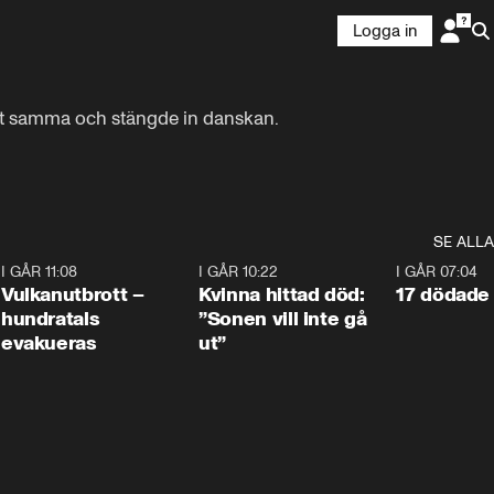
Logga in
et samma och stängde in danskan. 

SE ALLA
4
I GÅR 11:08
0:27
I GÅR 10:22
1:12
I GÅR 07:04
Vulkanutbrott –
Kvinna hittad död:
17 dödade 
hundratals
”Sonen vill inte gå
evakueras
ut”