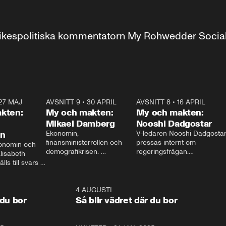
r inrikespolitiska kommentatorn My Rohwedder Soci
27 MAJ
3:51
AVSNITT 9
•
30 APRIL
24:00
AVSNITT 8
•
16 APRIL
25:1
kten:
My och makten:
My och makten:
Mikael Damberg
Nooshi Dadgostar
on
Ekonomin, 
V-ledaren Nooshi Dadgostar
finansministerrollen och 
pressas internt om 
onomin och 
demografikrisen. 
regeringsfrågan.

lisabeth 
Oppositionen ställs till svars 
I Aftonbladets 
ls till svars 
när Socialdemokraternas 
partiledarutfrågning ”My 
stern gästar 
Mikael Damberg gästar My 
och Makten” sätter hon ner 
My och Makten. 
och Makten. 
foten mot kritikerna:

1:06
4 AUGUSTI
1:0
– Vi ställer upp i val. Ska vi 
 du bor
Så blir vädret där du bor
vara med så sitter vi förstås 