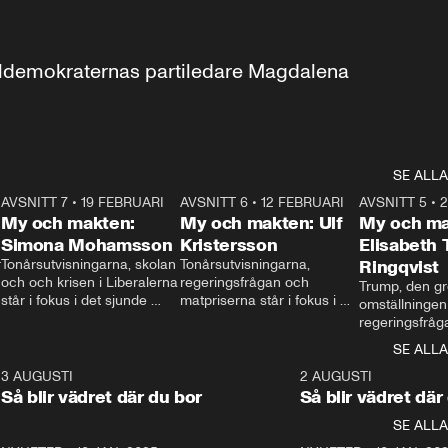
aldemokraternas partiledare Magdalena 
SE ALLA
7
AVSNITT 7
•
19 FEBRUARI
24:30
AVSNITT 6
•
12 FEBRUARI
27:30
AVSNITT 5
•
My och makten:
My och makten: Ulf
My och ma
Simona Mohamsson
Kristersson
Elisabeth
 
Tonårsutvisningarna, skolan 
Tonårsutvisningarna, 
Ringqvist
och och krisen i Liberalerna 
regeringsfrågan och 
Trump, den gr
står i fokus i det sjunde 
matpriserna står i fokus i 
omställningen
avsnittet av ”My och 
det sjätte avsnittet av ”My 
regeringsfråga
makten”. Se när 
och makten”. Se när 
centrum i det 
SE ALLA
Aftonbladets inrikespolitiska 
Aftonbladets inrikespolitiska 
avsnittet av ”
kommentator My 
kommentator My 
6
3 AUGUSTI
1:06
2 AUGUSTI
Makten”. Se nä
Rohwedder ställer 
Rohwedder ställer 
Så blir vädret där du bor
Så blir vädret där
Aftonbladets in
utbildnings- och 
statsminister Ulf Kristersson 
kommentator 
SE ALLA
integrationsminister Simona 
till svars.
Rohwedder stäl
Mohamsson till svars.