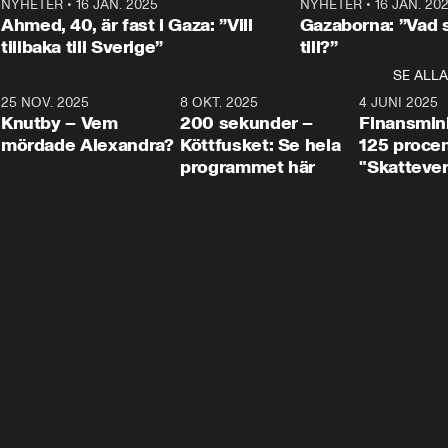
Centerpartiets
2
NYHETER
•
16 JAN. 2025
1:01
NYHETER
•
16 JAN. 20
Thand Ring till
Ahmed, 40, är fast i Gaza: ”Vill
Gazaborna: ”Vad s
tillbaka till Sverige”
till?”
SE ALLA
3
25 NOV. 2025
31:05
8 OKT. 2025
4:29
4 JUNI 2025
Knutby – Vem
200 sekunder –
Finansmin
mördade Alexandra?
Köttfusket: Se hela
125 procent
programmet här
"Skattever
viktig uppg