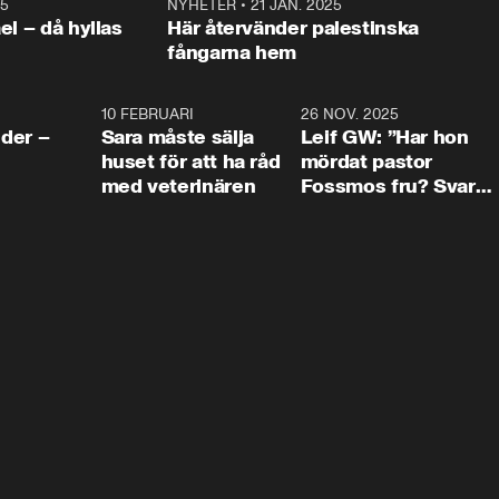
25
1:22
NYHETER
•
21 JAN. 2025
0:5
ael – då hyllas
Här återvänder palestinska
fångarna hem
4:24
10 FEBRUARI
4:13
26 NOV. 2025
8:1
der –
Sara måste sälja
Leif GW: ”Har hon
huset för att ha råd
mördat pastor
med veterinären
Fossmos fru? Svar
nej.”