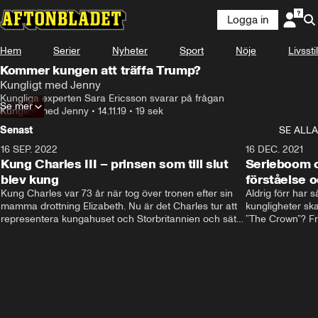
Logga in
Hem
Serier
Nyheter
Sport
Nöje
Livsstil
Kommer kungen att träffa Trump?
Kungligt med Jenny
Kungliga experten Sara Ericsson svarar på frågan
Se mer
Kungligt med Jenny
•
14.11.19
•
19 sek
Senast
SE ALLA
16 SEP. 2022
3:40
16 DEC. 2021
Kung Charles III – prinsen som till slut
Serieboom o
blev kung
förståelse o
Kung Charles var 73 år när tog över tronen efter sin 
Aldrig förr har 
mamma drottning Elizabeth. Nu är det Charles tur att 
kungligheter ska
representera kungahuset och Storbritannien och sätta 
”The Crown”? Frå
sin egen prägel på den kungliga rollen.
Storbritannien. 
förståelse och h
kungahuset komm
kungaserier är 