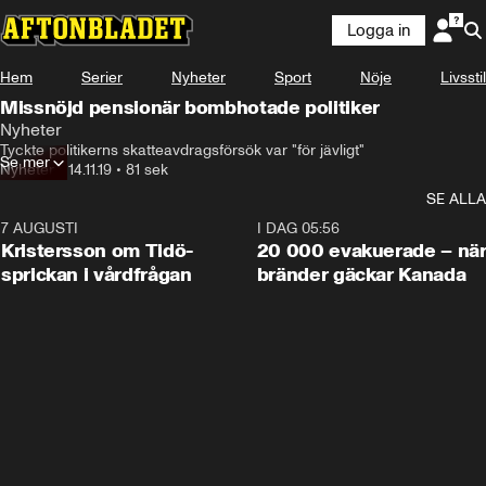
Logga in
Hem
Serier
Nyheter
Sport
Nöje
Livsstil
Missnöjd pensionär bombhotade politiker
Nyheter
Tyckte politikerns skatteavdragsförsök var "för jävligt"
Se mer
Nyheter
•
14.11.19
•
81 sek
SE ALLA
7 AUGUSTI
0:42
I DAG 05:56
Kristersson om Tidö-
20 000 evakuerade – nä
sprickan i vårdfrågan
bränder gäckar Kanada