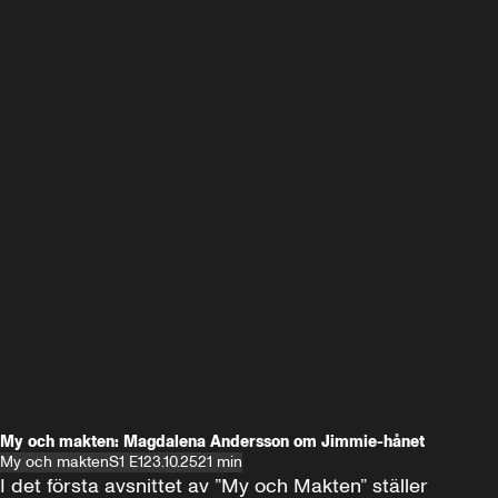
My och makten: Magdalena Andersson om Jimmie-hånet
My och makten
S1 E1
23.10.25
21 min
I det första avsnittet av ”My och Makten” ställer 