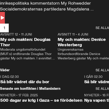
inrikespolitiska kommentatorn My Rohwedder 
Socialdemokraternas partiledare Magdalena 
Andersson till svars.
1
SE ALLA
AVSNITT 12
•
11 JUNI
26:27
AVSNITT 11
•
4 JUNI
2
My och makten: Douglas
My och makten: Denice
Thor
Westerberg
Moderata ungdomsförbundet 
Ungsvenskarnas 
(MUF:s) ordförande Douglas Thor 
förbundsordförande Denice 
gästar My och makten. I avsnittet 
Westerberg gästar My och makten.
diskuteras tonårsutvisningarna och 
avsnittet diskuteras migrationsfrå
hur Moderaterna ska locka väljare till 
och hur SD ska locka kvinnliga 
Väder
SE ALLA
valet i höst. 
väljare. 
I DAG 02:30
1:06
I GÅR 02:30
Så blir vädret där du bor
Så blir vädr
Senaste om konflikten i Mellanöstern
SE ALLA
NYHETER
•
17 FEB. 2025
0:45
NYHETER
•
16 F
500 dagar av krig i Gaza – se förödelsen
Nya vapen ti