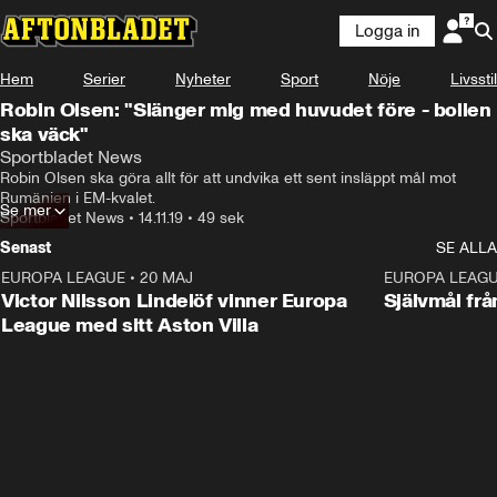
Logga in
Hem
Serier
Nyheter
Sport
Nöje
Livsstil
Robin Olsen: "Slänger mig med huvudet före - bollen
ska väck"
Sportbladet News
Robin Olsen ska göra allt för att undvika ett sent insläppt mål mot 
Rumänien i EM-kvalet.
Se mer
Sportbladet News
•
14.11.19
•
49 sek
Senast
SE ALLA
EUROPA LEAGUE
•
20 MAJ
1:32
EUROPA LEAG
Victor Nilsson Lindelöf vinner Europa
Självmål frå
League med sitt Aston Villa