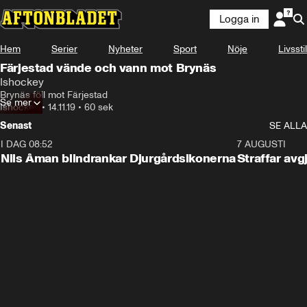
Logga in
Hem
Serier
Nyheter
Sport
Nöje
Livsstil
Färjestad vände och vann mot Brynäs
Ishockey
Brynäs föll mot Färjestad
Se mer
Ishockey
•
14.11.19
•
60 sek
Senast
SE ALLA
I DAG 08:52
1:08
7 AUGUSTI
Nils Åman blindrankar Djurgårdsikonerna
Straffar avg