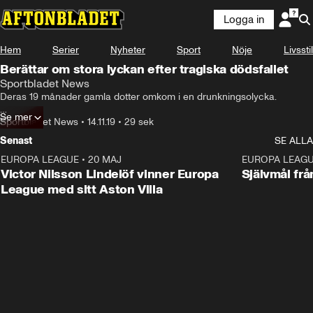
Logga in
Hem
Serier
Nyheter
Sport
Nöje
Livsstil
Berättar om stora lyckan efter tragiska dödsfallet
Sportbladet News
Deras 19 månader gamla dotter omkom i en drunkningsolycka.

Se mer
Nu har stjärnparet Miller fått tvillingar.
Sportbladet News
•
14.11.19
•
29 sek
Senast
SE ALLA
EUROPA LEAGUE
•
20 MAJ
1:32
EUROPA LEAG
Victor Nilsson Lindelöf vinner Europa
Självmål frå
League med sitt Aston Villa