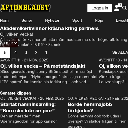
Logga in
Hem
Serier
Nyheter
Sport
Nöje
Livsstil
Akademikerkvinnor kräsna kring partners
Oj, vilken vecka!
Allt svårare för kvinnor att hitta män med samma eller högre utbildning
Se mer
Oj, vilken vecka!
•
15.11.19
•
84 sek
5
4
3
2
1
SE ALLA
AVSNITT 11
•
21 NOV. 2025
22:00
AVSNITT 10
•
14
Oj, vilken vecka – På motståndsjakt
Oj, vilken v
Säsongsavslutning! Jenny Strömstedt blir missnöjd 
Kunskapskraschen
under intervjun i "Nyhetsmorgon", stressiga momentet 
väckte frågor – 
i "På spåret" får kanske sin förklaring – och vad 
Louvrenkupp? I s
drömmer egentligen Liberalerna om? I studion: Oisin 
Svenson.
Cantwell och Karin Pettersson.
Senaste klippen
OJ, VILKEN VECKA!
•
28 FEB. 2025
2:40
OJ, VILKEN VECKA!
•
21 FEB. 20
Startat namninsamling:
Borde hemmajobb
”Barn ska inte se porr”
förbjudas?
Den animerade filmen 
Borde hemmajobb förbjudas i 
Spermageddon rör upp känslor.
Sverige? Vi ställde frågan till fem 
personer.