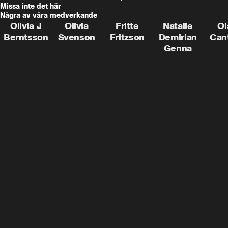
Missa inte det här
Några av våra medverkande
Olivia J
Olivia
Fritte
Natalie
Oi
Berntsson
Svenson
Fritzson
Demirian
Can
Genna