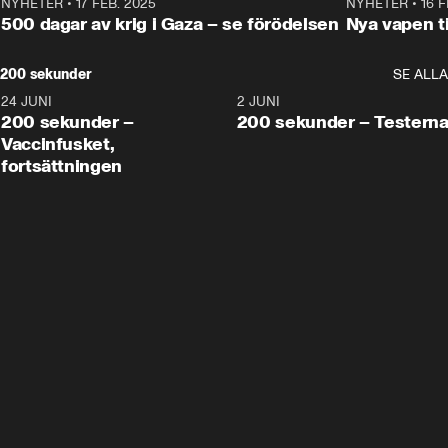
NYHETER
•
17 FEB. 2025
0:45
NYHETER
•
16 F
500 dagar av krig i Gaza – se förödelsen
Nya vapen ti
200 sekunder
SE ALLA
24 JUNI
5:00
2 JUNI
200 sekunder –
200 sekunder – Testern
Vaccinfusket,
fortsättningen