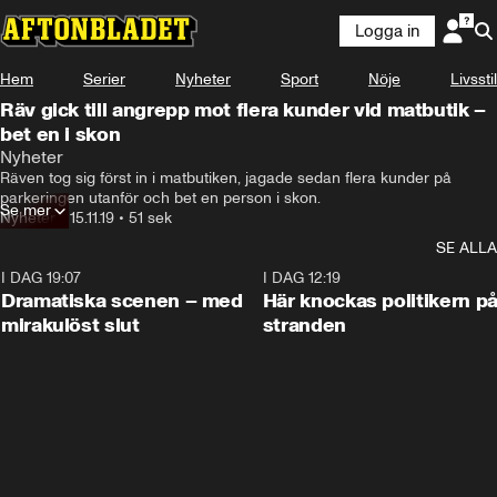
Logga in
Hem
Serier
Nyheter
Sport
Nöje
Livsstil
Räv gick till angrepp mot flera kunder vid matbutik –
bet en i skon
Nyheter
Räven tog sig först in i matbutiken, jagade sedan flera kunder på 
parkeringen utanför och bet en person i skon.
Se mer
Nyheter
•
15.11.19
•
51 sek
SE ALLA
I DAG 19:07
0:42
I DAG 12:19
Dramatiska scenen – med
Här knockas politikern p
mirakulöst slut
stranden