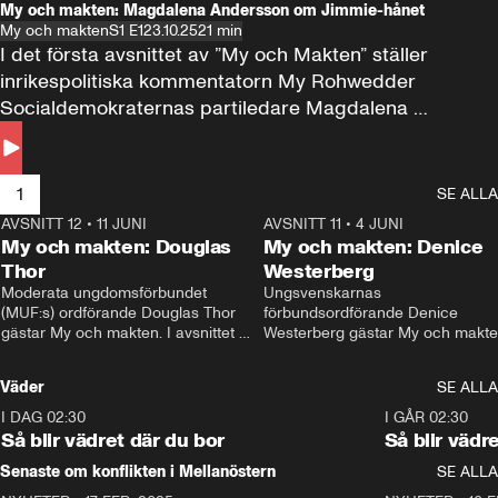
My och makten: Magdalena Andersson om Jimmie-hånet
My och makten
S1 E1
23.10.25
21 min
I det första avsnittet av ”My och Makten” ställer 
inrikespolitiska kommentatorn My Rohwedder 
Socialdemokraternas partiledare Magdalena 
Andersson till svars.
1
SE ALLA
AVSNITT 12
•
11 JUNI
26:27
AVSNITT 11
•
4 JUNI
2
My och makten: Douglas
My och makten: Denice
Thor
Westerberg
Moderata ungdomsförbundet 
Ungsvenskarnas 
(MUF:s) ordförande Douglas Thor 
förbundsordförande Denice 
gästar My och makten. I avsnittet 
Westerberg gästar My och makten.
diskuteras tonårsutvisningarna och 
avsnittet diskuteras migrationsfrå
hur Moderaterna ska locka väljare till 
och hur SD ska locka kvinnliga 
Väder
SE ALLA
valet i höst. 
väljare. 
I DAG 02:30
1:06
I GÅR 02:30
Så blir vädret där du bor
Så blir vädr
Senaste om konflikten i Mellanöstern
SE ALLA