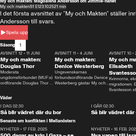
My och makten: Magdalena Andersson om Jimmie-hånet
My och makten
S1 E1
23.10.25
21 min
I det första avsnittet av ”My och Makten” ställe
Andersson till svars.
Spela upp
1
Säsong
AVSNITT 12
•
11 JUNI
26:27
AVSNITT 11
•
4 JUNI
23:40
AVSNITT 10
•
My och makten:
My och makten:
My och ma
Douglas Thor
Denice Westerberg
Elisabeth
Moderata 
Ungsvenskarnas 
Svantess
ungdomsförbundet (MUF:s) 
förbundsordförande Denice 
Kvinnorna, ek
ordförande Douglas Thor 
Westerberg gästar My och 
migrationen. E
gästar My och makten. I 
makten. I avsnittet 
Svantesson stäl
avsnittet diskuteras 
diskuteras migrationsfrågan 
när finansmini
Väder
tonårsutvisningarna och hur 
och hur SD ska locka 
Moderaterna ska locka 
kvinnliga väljare. 
I DAG 02:30
1:06
I GÅR 02:30
väljare till valet i höst. 
Så blir vädret där du bor
Så blir vädret där
Senaste om konflikten i Mellanöstern
NYHETER
•
17 FEB. 2025
0:45
NYHETER
•
16 FEB. 20
500 dagar av krig i Gaza – se
Nya vapen till Isr