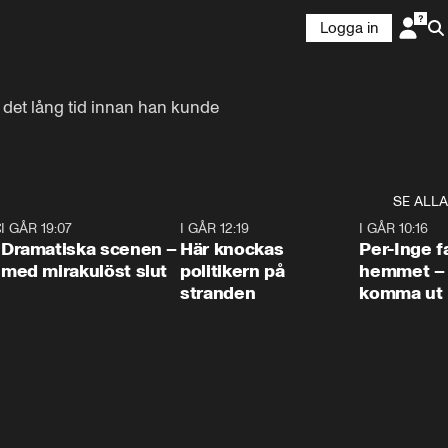
Logga in
 det lång tid innan han kunde 
SE ALLA
:30
6
I GÅR 19:07
0:42
I GÅR 12:19
0:45
I GÅR 10:16
Dramatiska scenen –
Här knockas
Per-Inge fa
med mirakulöst slut
politikern på
hemmet – 
stranden
komma ut