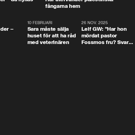
fångarna hem
4:24
10 FEBRUARI
4:13
26 NOV. 2025
8:1
der –
Sara måste sälja
Leif GW: ”Har hon
huset för att ha råd
mördat pastor
med veterinären
Fossmos fru? Svar
nej.”