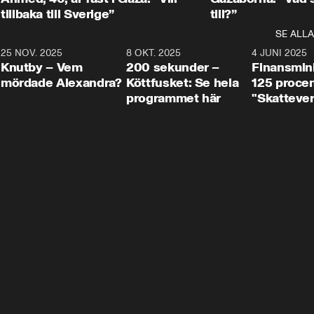
tillbaka till Sverige”
till?”
SE ALLA
3
25 NOV. 2025
31:05
8 OKT. 2025
4:29
4 JUNI 2025
Knutby – Vem
200 sekunder –
Finansmin
mördade Alexandra?
Köttfusket: Se hela
125 procent
programmet här
"Skattever
viktig uppg