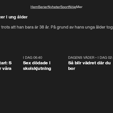
Hem
Serier
Nyheter
Sport
Nöje
Mer
Livsstil
er i ung ålder
trots att han bara är 38 år. På grund av hans unga ålder tog
1:36
I DAG 06:40
0:47
DAGENS VÄDER
•
I DAG 02
1:0
ari: S
Sex dödade i
Så blir vädret där du
r våra
skolskjutning
bor