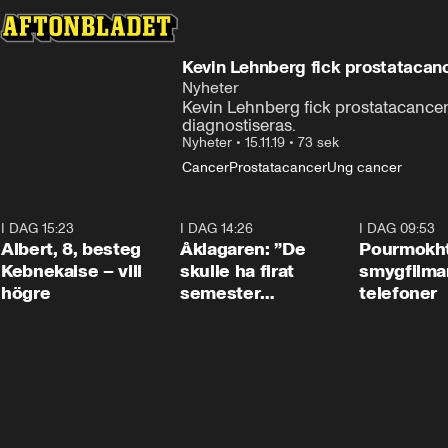
Kevin Lehnberg fick prostatacanc
Nyheter
Kevin Lehnberg fick prostatacancer 
diagnostiseras.
Nyheter
•
15.11.19
•
73 sek
Cancer
Prostatacancer
Ung cancer
I DAG 15:23
0:54
I DAG 14:26
1:54
I DAG 09:53
Albert, 8, besteg
Åklagaren: ”De
Pourmokht
Kebnekaise – vill
skulle ha firat
smygfilma
högre
semester
telefoner
tillsammans”