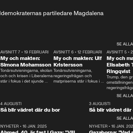
aldemokraternas partiledare Magdalena 
SE ALLA
7
AVSNITT 7
•
19 FEBRUARI
24:30
AVSNITT 6
•
12 FEBRUARI
27:30
AVSNITT 5
•
My och makten:
My och makten: Ulf
My och ma
Simona Mohamsson
Kristersson
Elisabeth
 
Tonårsutvisningarna, skolan 
Tonårsutvisningarna, 
Ringqvist
och och krisen i Liberalerna 
regeringsfrågan och 
Trump, den gr
står i fokus i det sjunde 
matpriserna står i fokus i 
omställningen
avsnittet av ”My och 
det sjätte avsnittet av ”My 
regeringsfråga
makten”. Se när 
och makten”. Se när 
centrum i det 
SE ALLA
Aftonbladets inrikespolitiska 
Aftonbladets inrikespolitiska 
avsnittet av ”
kommentator My 
kommentator My 
6
4 AUGUSTI
1:06
3 AUGUSTI
Makten”. Se nä
Rohwedder ställer 
Rohwedder ställer 
Så blir vädret där du bor
Så blir vädret där
Aftonbladets in
utbildnings- och 
statsminister Ulf Kristersson 
kommentator 
SE ALLA
integrationsminister Simona 
till svars.
Rohwedder stäl
Mohamsson till svars.
Centerpartiets
2
NYHETER
•
16 JAN. 2025
1:01
NYHETER
•
16 JAN. 20
Thand Ring till
Ahmed, 40, är fast i Gaza: ”Vill
Gazaborna: ”Vad s