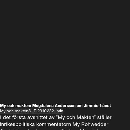
My och makten: Magdalena Andersson om Jimmie-hånet
My och makten
S1 E1
23.10.25
21 min
I det första avsnittet av ”My och Makten” ställer 
inrikespolitiska kommentatorn My Rohwedder 