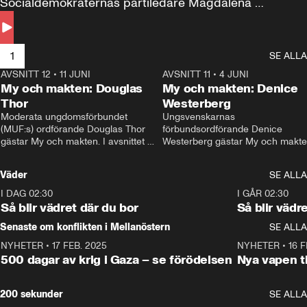
Socialdemokraternas partiledare Magdalena 
Andersson till svars.
1
SE ALLA
AVSNITT 12
•
11 JUNI
26:27
AVSNITT 11
•
4 JUNI
2
My och makten: Douglas
My och makten: Denice
Thor
Westerberg
Moderata ungdomsförbundet 
Ungsvenskarnas 
(MUF:s) ordförande Douglas Thor 
förbundsordförande Denice 
gästar My och makten. I avsnittet 
Westerberg gästar My och makten.
diskuteras tonårsutvisningarna och 
avsnittet diskuteras migrationsfrå
hur Moderaterna ska locka väljare till 
och hur SD ska locka kvinnliga 
Väder
SE ALLA
valet i höst. 
väljare. 
I DAG 02:30
1:06
I GÅR 02:30
Så blir vädret där du bor
Så blir vädr
Senaste om konflikten i Mellanöstern
SE ALLA
NYHETER
•
17 FEB. 2025
0:45
NYHETER
•
16 F
500 dagar av krig i Gaza – se förödelsen
Nya vapen ti
200 sekunder
SE ALLA