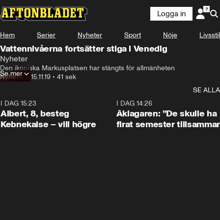
Logga in
Hem
Serier
Nyheter
Sport
Nöje
Livsstil
Vattennivåerna fortsätter stiga i Venedig
Nyheter
Den ikoniska Markusplatsen har stängts för allmänheten
Se mer
Nyheter
•
15.11.19
•
41 sek
SE ALLA
I DAG 15:23
0:54
I DAG 14:26
Albert, 8, besteg
Åklagaren: ”De skulle ha
Kebnekaise – vill högre
firat semester tillsamma