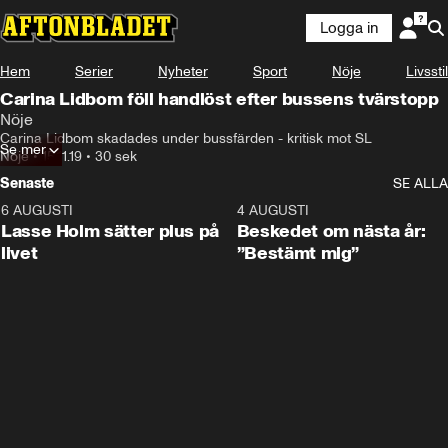
Logga in
Hem
Serier
Nyheter
Sport
Nöje
Livsstil
Carina Lidbom föll handlöst efter bussens tvärstopp
Nöje
Carina Lidbom skadades under bussfärden - kritisk mot SL
Se mer
Nöje
•
15.11.19
•
30 sek
Senaste
SE ALLA
6 AUGUSTI
1:04
4 AUGUSTI
Lasse Holm sätter plus på
Beskedet om nästa år:
livet
”Bestämt mig”