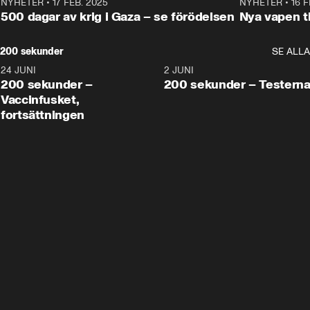
NYHETER
•
17 FEB. 2025
0:45
NYHETER
•
16 F
500 dagar av krig i Gaza – se förödelsen
Nya vapen ti
200 sekunder
SE ALLA
24 JUNI
5:00
2 JUNI
200 sekunder –
200 sekunder – Testern
Vaccinfusket,
fortsättningen