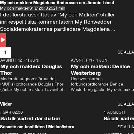
My och makten: Magdalena Andersson om Jimmie-hånet
My och makten
S1 E1
23.10.25
21 min
I det första avsnittet av ”My och Makten” ställer 
inrikespolitiska kommentatorn My Rohwedder 
Socialdemokraternas partiledare Magdalena 
Andersson till svars.
1
SE ALLA
AVSNITT 12
•
11 JUNI
26:27
AVSNITT 11
•
4 JUNI
2
My och makten: Douglas
My och makten: Denice
Thor
Westerberg
Moderata ungdomsförbundet 
Ungsvenskarnas 
(MUF:s) ordförande Douglas Thor 
förbundsordförande Denice 
gästar My och makten. I avsnittet 
Westerberg gästar My och makten.
diskuteras tonårsutvisningarna och 
avsnittet diskuteras migrationsfrå
hur Moderaterna ska locka väljare till 
och hur SD ska locka kvinnliga 
Väder
SE ALLA
valet i höst. 
väljare. 
I GÅR 02:30
1:06
4 AUGUSTI
Så blir vädret där du bor
Så blir vädr
Senaste om konflikten i Mellanöstern
SE ALLA