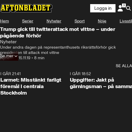
Logga in
Hem
Serier
Nyheter
Sport
Nöje
Livsstil
Trump gick till twitterattack mot vittne – under
pågående förhör
Nyheter
Under andra dagen på representanthusets riksrättsförhör gick 
presidenten till attack mot vittne
Se mer
Nyheter
•
15.11.19
•
8 min
SE ALLA
I GÅR 21:41
0:35
I GÅR 18:52
Larmet: Misstänkt farligt
Uppgifter: Jakt på
föremål i centrala
gärningsman – på samma
Stockholm