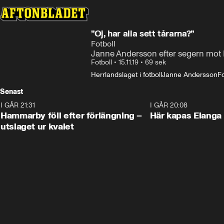
”Oj, har alla sett tårarna?”
Fotboll
Janne Andersson efter segern mo
Fotboll
•
15.11.19
•
69 sek
Herrlandslaget i fotboll
Janne Andersson
Fo
Senast
I GÅR 21:31
1:28
I GÅR 20:08
Hammarby föll efter förlängning –
Här kapas Elanga 
utslaget ur kvalet