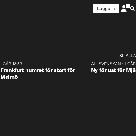
Logga in
SE ALLA
7
I GÅR 18:53
0:56
ALLSVENSKAN
•
I GÅR
Frankfurt numret för stort för
Ny förlust för Mjä
Malmö