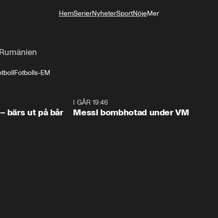
Hem
Serier
Nyheter
Sport
Nöje
Mer
Livsstil
t Rumänien
tboll
Fotbolls-EM
1:07
I GÅR 19:46
0:4
– bärs ut på bår
Messi bombhotad under VM