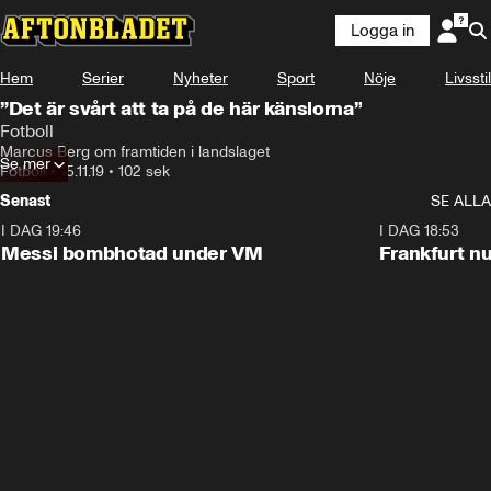
Logga in
Hem
Serier
Nyheter
Sport
Nöje
Livsstil
”Det är svårt att ta på de här känslorna”
Fotboll
Marcus Berg om framtiden i landslaget
Se mer
Fotboll
•
15.11.19
•
102 sek
Senast
SE ALLA
I DAG 19:46
0:47
I DAG 18:53
Messi bombhotad under VM
Frankfurt nu