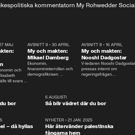
r inrikespolitiska kommentatorn My Rohwedder Soci
27 MAJ
3:51
AVSNITT 9
•
30 APRIL
24:00
AVSNITT 8
•
16 APRIL
25:1
kten:
My och makten:
My och makten:
Mikael Damberg
Nooshi Dadgostar
on
Ekonomin, 
V-ledaren Nooshi Dadgostar
finansministerrollen och 
pressas internt om 
onomin och 
demografikrisen. 
regeringsfrågan.

lisabeth 
Oppositionen ställs till svars 
I Aftonbladets 
ls till svars 
när Socialdemokraternas 
partiledarutfrågning ”My 
stern gästar 
Mikael Damberg gästar My 
och Makten” sätter hon ner 
My och Makten. 
och Makten. 
foten mot kritikerna:

1:06
6 AUGUSTI
1:0
– Vi ställer upp i val. Ska vi 
 du bor
Så blir vädret där du bor
vara med så sitter vi förstås 
25
1:22
NYHETER
•
21 JAN. 2025
0:5
ael – då hyllas
Här återvänder palestinska
fångarna hem