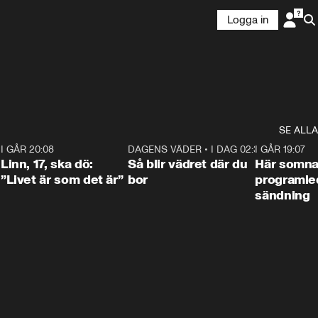
Logga in
SE ALLA
2
I GÅR 20:08
4:36
DAGENS VÄDER
•
I DAG 02:30
1:06
I GÅR 19:07
Linn, 17, ska dö:
Så blir vädret där du
Här somna
”Livet är som det är”
bor
programled
sändning