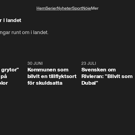
Hem
Serier
Nyheter
Sport
Nöje
Mer
Livsstil
r i landet
ingar runt om i landet.
1:07
30 JUNI
1:24
23 JULI
1:4
 grytor"
Kommunen som
Svensken om
 på
blivit en tillflyktsort
Rivieran: "Blivit som
lor
för skuldsatta
Dubai"