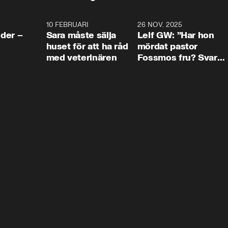
4:24
10 FEBRUARI
4:13
26 NOV. 2025
8:1
der –
Sara måste sälja
Leif GW: ”Har hon
huset för att ha råd
mördat pastor
med veterinären
Fossmos fru? Svar
nej.”