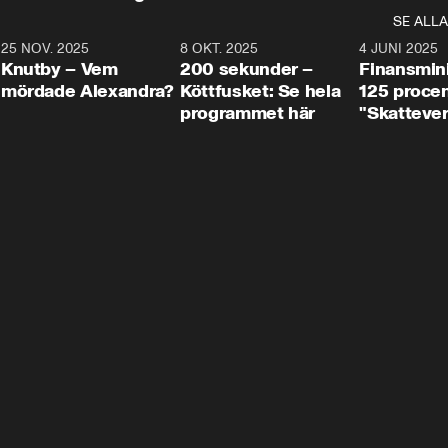
SE ALLA
3
25 NOV. 2025
31:05
8 OKT. 2025
4:29
4 JUNI 2025
Knutby – Vem
200 sekunder –
Finansmin
mördade Alexandra?
Köttfusket: Se hela
125 procent
programmet här
"Skattever
viktig uppg