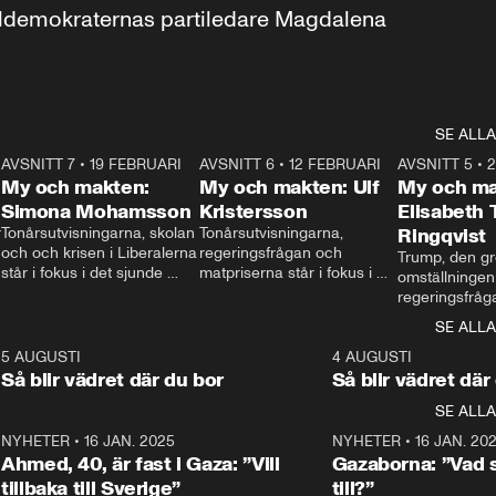
aldemokraternas partiledare Magdalena 
SE ALLA
7
AVSNITT 7
•
19 FEBRUARI
24:30
AVSNITT 6
•
12 FEBRUARI
27:30
AVSNITT 5
•
My och makten:
My och makten: Ulf
My och ma
Simona Mohamsson
Kristersson
Elisabeth
 
Tonårsutvisningarna, skolan 
Tonårsutvisningarna, 
Ringqvist
och och krisen i Liberalerna 
regeringsfrågan och 
Trump, den gr
står i fokus i det sjunde 
matpriserna står i fokus i 
omställningen
avsnittet av ”My och 
det sjätte avsnittet av ”My 
regeringsfråga
makten”. Se när 
och makten”. Se när 
centrum i det 
SE ALLA
Aftonbladets inrikespolitiska 
Aftonbladets inrikespolitiska 
avsnittet av ”
kommentator My 
kommentator My 
6
5 AUGUSTI
1:06
4 AUGUSTI
Makten”. Se nä
Rohwedder ställer 
Rohwedder ställer 
Så blir vädret där du bor
Så blir vädret där
Aftonbladets in
utbildnings- och 
statsminister Ulf Kristersson 
kommentator 
SE ALLA
integrationsminister Simona 
till svars.
Rohwedder stäl
Mohamsson till svars.
Centerpartiets
2
NYHETER
•
16 JAN. 2025
1:01
NYHETER
•
16 JAN. 20
Thand Ring till
Ahmed, 40, är fast i Gaza: ”Vill
Gazaborna: ”Vad s
tillbaka till Sverige”
till?”