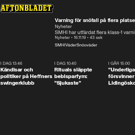
Varning för snöfall på flera platse
Nyheter
SMHI har utfärdat flera klass-1 varn
Nyheter
•
16.11.19
•
43 sek
SMHI
Väder
Snöoväder
I DAG 13:46
0:55
I DAG 10:40
1:01
I GÅR 15:00
Kändisar och
Rituals släppte
”Underliga
politiker på Heffners
bebisparfym:
försvinner
swingerklubb
”Sjukaste”
Lidingösko