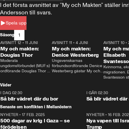
I det första avsnittet av ”My och Makten” ställe
Andersson till svars.
Spela upp
1
Säsong
AVSNITT 12
•
11 JUNI
26:27
AVSNITT 11
•
4 JUNI
23:40
AVSNITT 10
•
My och makten:
My och makten:
My och ma
Douglas Thor
Denice Westerberg
Elisabeth
Moderata 
Ungsvenskarnas 
Svantess
ungdomsförbundet (MUF:s) 
förbundsordförande Denice 
Kvinnorna, ek
ordförande Douglas Thor 
Westerberg gästar My och 
migrationen. E
gästar My och makten. I 
makten. I avsnittet 
Svantesson stäl
avsnittet diskuteras 
diskuteras migrationsfrågan 
när finansmini
Väder
tonårsutvisningarna och hur 
och hur SD ska locka 
Moderaterna ska locka 
kvinnliga väljare. 
I DAG 02:30
1:06
I GÅR 02:30
väljare till valet i höst. 
Så blir vädret där du bor
Så blir vädret där
Senaste om konflikten i Mellanöstern
NYHETER
•
17 FEB. 2025
0:45
NYHETER
•
16 FEB. 20
500 dagar av krig i Gaza – se
Nya vapen till Isr
förödelsen
Trump