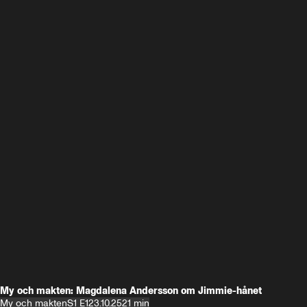
My och makten: Magdalena Andersson om Jimmie-hånet
My och makten
S1 E1
23.10.25
21 min