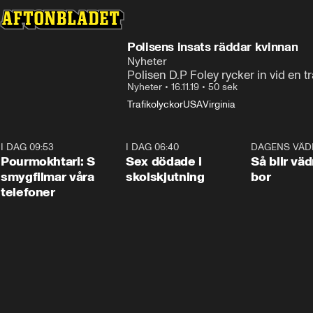
Polisens insats räddar kvinnan
Nyheter
Polisen D.P Foley rycker in vid en tr
Nyheter
•
16.11.19
•
50 sek
Trafikolyckor
USA
Virginia
I DAG 09:53
1:36
I DAG 06:40
0:47
DAGENS VÄD
Pourmokhtari: S
Sex dödade i
Så blir väd
smygfilmar våra
skolskjutning
bor
telefoner