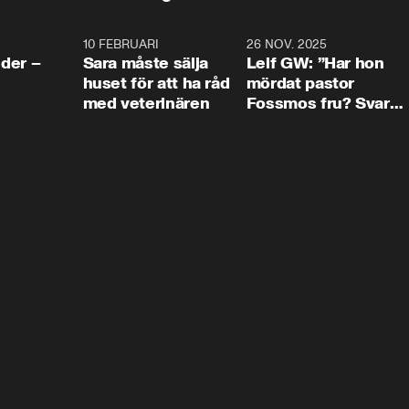
4:24
10 FEBRUARI
4:13
26 NOV. 2025
8:1
der –
Sara måste sälja
Leif GW: ”Har hon
huset för att ha råd
mördat pastor
med veterinären
Fossmos fru? Svar
nej.”