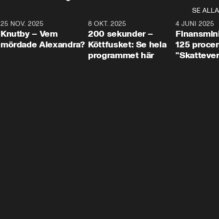
SE ALLA
3
25 NOV. 2025
31:05
8 OKT. 2025
4:29
4 JUNI 2025
Knutby – Vem
200 sekunder –
Finansmin
mördade Alexandra?
Köttfusket: Se hela
125 procent
programmet här
"Skattever
viktig uppg