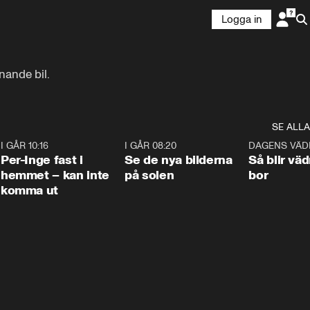
Logga in
nnande bil.
SE ALLA
5
I GÅR 10:16
1:26
I GÅR 08:20
0:31
DAGENS VÄD
Per-Inge fast i
Se de nya bilderna
Så blir väd
hemmet – kan inte
på solen
bor
komma ut