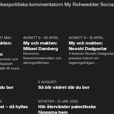
r inrikespolitiska kommentatorn My Rohwedder Soci
27 MAJ
3:51
AVSNITT 9
•
30 APRIL
24:00
AVSNITT 8
•
16 APRIL
25:1
kten:
My och makten:
My och makten:
Mikael Damberg
Nooshi Dadgostar
on
Ekonomin, 
V-ledaren Nooshi Dadgostar
finansministerrollen och 
pressas internt om 
onomin och 
demografikrisen. 
regeringsfrågan.

lisabeth 
Oppositionen ställs till svars 
I Aftonbladets 
ls till svars 
när Socialdemokraternas 
partiledarutfrågning ”My 
stern gästar 
Mikael Damberg gästar My 
och Makten” sätter hon ner 
My och Makten. 
och Makten. 
foten mot kritikerna:

1:06
5 AUGUSTI
1:0
– Vi ställer upp i val. Ska vi 
 du bor
Så blir vädret där du bor
vara med så sitter vi förstås 
25
1:22
NYHETER
•
21 JAN. 2025
0:5
ael – då hyllas
Här återvänder palestinska
fångarna hem