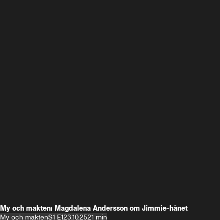
My och makten: Magdalena Andersson om Jimmie-hånet
My och makten
S1 E1
23.10.25
21 min