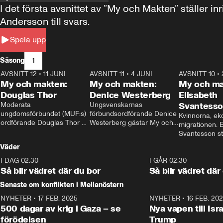
I det första avsnittet av ”My och Makten” ställe
Andersson till svars.
Spela upp
1
Säsong
AVSNITT 12
•
11 JUNI
26:27
AVSNITT 11
•
4 JUNI
23:40
AVSNITT 10
•
My och makten:
My och makten:
My och ma
Douglas Thor
Denice Westerberg
Elisabeth
Moderata 
Ungsvenskarnas 
Svantess
ungdomsförbundet (MUF:s) 
förbundsordförande Denice 
Kvinnorna, ek
ordförande Douglas Thor 
Westerberg gästar My och 
migrationen. E
gästar My och makten. I 
makten. I avsnittet 
Svantesson stäl
avsnittet diskuteras 
diskuteras migrationsfrågan 
när finansmini
Väder
tonårsutvisningarna och hur 
och hur SD ska locka 
Moderaterna ska locka 
kvinnliga väljare. 
I DAG 02:30
1:06
I GÅR 02:30
väljare till valet i höst. 
Så blir vädret där du bor
Så blir vädret där
Senaste om konflikten i Mellanöstern
NYHETER
•
17 FEB. 2025
0:45
NYHETER
•
16 FEB. 20
500 dagar av krig i Gaza – se
Nya vapen till Isr
förödelsen
Trump