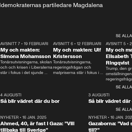
aldemokraternas partiledare Magdalena 
SE ALLA
7
AVSNITT 7
•
19 FEBRUARI
24:30
AVSNITT 6
•
12 FEBRUARI
27:30
AVSNITT 5
•
My och makten:
My och makten: Ulf
My och ma
Simona Mohamsson
Kristersson
Elisabeth
 
Tonårsutvisningarna, skolan 
Tonårsutvisningarna, 
Ringqvist
och och krisen i Liberalerna 
regeringsfrågan och 
Trump, den gr
står i fokus i det sjunde 
matpriserna står i fokus i 
omställningen
avsnittet av ”My och 
det sjätte avsnittet av ”My 
regeringsfråga
makten”. Se när 
och makten”. Se när 
centrum i det 
SE ALLA
Aftonbladets inrikespolitiska 
Aftonbladets inrikespolitiska 
avsnittet av ”
kommentator My 
kommentator My 
6
4 AUGUSTI
1:06
3 AUGUSTI
Makten”. Se nä
Rohwedder ställer 
Rohwedder ställer 
Så blir vädret där du bor
Så blir vädret där
Aftonbladets in
utbildnings- och 
statsminister Ulf Kristersson 
kommentator 
SE ALLA
integrationsminister Simona 
till svars.
Rohwedder stäl
Mohamsson till svars.
Centerpartiets
2
NYHETER
•
16 JAN. 2025
1:01
NYHETER
•
16 JAN. 20
Thand Ring till
Ahmed, 40, är fast i Gaza: ”Vill
Gazaborna: ”Vad s
tillbaka till Sverige”
till?”