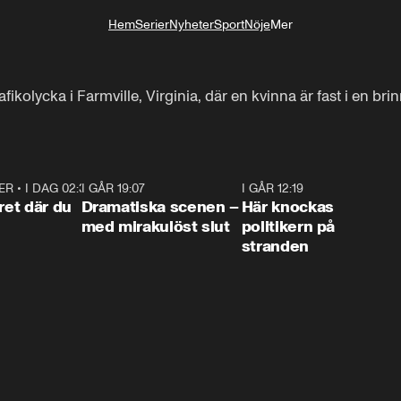
Hem
Serier
Nyheter
Sport
Nöje
Mer
Livsstil
afikolycka i Farmville, Virginia, där en kvinna är fast i en bri
ER
•
I DAG 02:30
1:06
I GÅR 19:07
0:42
I GÅR 12:19
0:4
ret där du
Dramatiska scenen –
Här knockas
med mirakulöst slut
politikern på
stranden