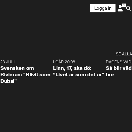
Logga in
SE ALLA
4
23 JULI
1:42
I GÅR 20:08
4:36
DAGENS VÄD
Svensken om
Linn, 17, ska dö:
Så blir väd
Rivieran: "Blivit som
”Livet är som det är”
bor
Dubai"