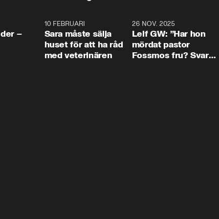
4:24
10 FEBRUARI
4:13
26 NOV. 2025
8:1
der –
Sara måste sälja
Leif GW: ”Har hon
huset för att ha råd
mördat pastor
med veterinären
Fossmos fru? Svar
nej.”