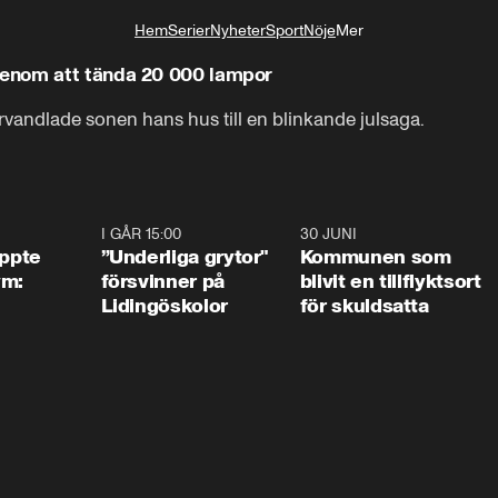
Hem
Serier
Nyheter
Sport
Nöje
Mer
Livsstil
enom att tända 20 000 lampor
rvandlade sonen hans hus till en blinkande julsaga.
1:01
I GÅR 15:00
1:07
30 JUNI
1:2
äppte
”Underliga grytor"
Kommunen som
ym:
försvinner på
blivit en tillflyktsort
Lidingöskolor
för skuldsatta