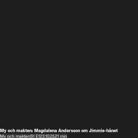
My och makten: Magdalena Andersson om Jimmie-hånet
My och makten
S1 E1
23.10.25
21 min