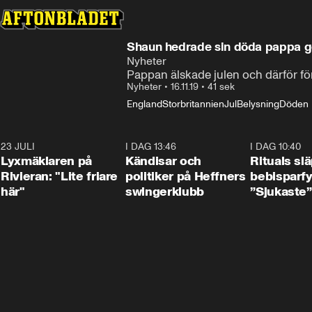
Shaun hedrade sin döda pappa g
Nyheter
Pappan älskade julen och därför fö
Nyheter
•
16.11.19
•
41 sek
England
Storbritannien
Jul
Belysning
Döden
23 JULI
2:02
I DAG 13:46
0:55
I DAG 10:40
Lyxmäklaren på
Kändisar och
Rituals sl
Rivieran: "Lite friare
politiker på Heffners
bebisparf
här"
swingerklubb
”Sjukaste”