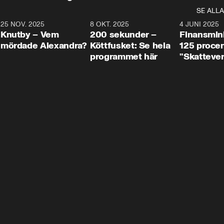
SE ALLA
3
25 NOV. 2025
31:05
8 OKT. 2025
4:29
4 JUNI 2025
Knutby – Vem
200 sekunder –
Finansmin
mördade Alexandra?
Köttfusket: Se hela
125 procent
programmet här
"Skattever
viktig uppg