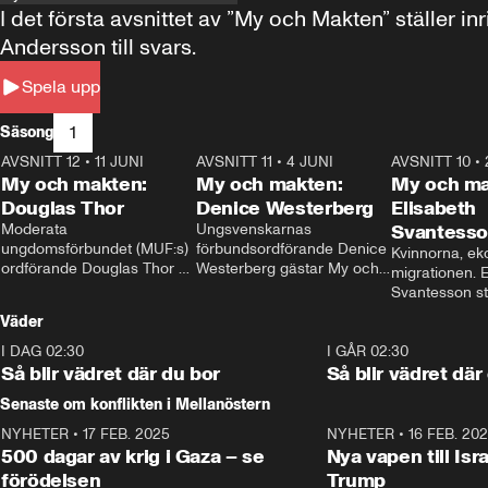
I det första avsnittet av ”My och Makten” ställe
Andersson till svars.
Spela upp
1
Säsong
AVSNITT 12
•
11 JUNI
26:27
AVSNITT 11
•
4 JUNI
23:40
AVSNITT 10
•
My och makten:
My och makten:
My och ma
Douglas Thor
Denice Westerberg
Elisabeth
Moderata 
Ungsvenskarnas 
Svantess
ungdomsförbundet (MUF:s) 
förbundsordförande Denice 
Kvinnorna, ek
ordförande Douglas Thor 
Westerberg gästar My och 
migrationen. E
gästar My och makten. I 
makten. I avsnittet 
Svantesson stäl
avsnittet diskuteras 
diskuteras migrationsfrågan 
när finansmini
Väder
tonårsutvisningarna och hur 
och hur SD ska locka 
Moderaterna ska locka 
kvinnliga väljare. 
I DAG 02:30
1:06
I GÅR 02:30
väljare till valet i höst. 
Så blir vädret där du bor
Så blir vädret där
Senaste om konflikten i Mellanöstern
NYHETER
•
17 FEB. 2025
0:45
NYHETER
•
16 FEB. 20
500 dagar av krig i Gaza – se
Nya vapen till Isr
förödelsen
Trump