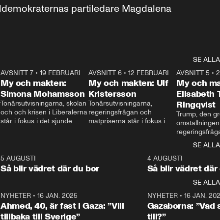
aldemokraternas partiledare Magdalena 
SE ALLA
7
AVSNITT 7
•
19 FEBRUARI
24:30
AVSNITT 6
•
12 FEBRUARI
27:30
AVSNITT 5
•
My och makten:
My och makten: Ulf
My och ma
Simona Mohamsson
Kristersson
Elisabeth
 
Tonårsutvisningarna, skolan 
Tonårsutvisningarna, 
Ringqvist
och och krisen i Liberalerna 
regeringsfrågan och 
Trump, den gr
står i fokus i det sjunde 
matpriserna står i fokus i 
omställningen
avsnittet av ”My och 
det sjätte avsnittet av ”My 
regeringsfråga
makten”. Se när 
och makten”. Se när 
centrum i det 
SE ALLA
Aftonbladets inrikespolitiska 
Aftonbladets inrikespolitiska 
avsnittet av ”
kommentator My 
kommentator My 
6
5 AUGUSTI
1:06
4 AUGUSTI
Makten”. Se nä
Rohwedder ställer 
Rohwedder ställer 
Så blir vädret där du bor
Så blir vädret där
Aftonbladets in
utbildnings- och 
statsminister Ulf Kristersson 
kommentator 
SE ALLA
integrationsminister Simona 
till svars.
Rohwedder stäl
Mohamsson till svars.
Centerpartiets
2
NYHETER
•
16 JAN. 2025
1:01
NYHETER
•
16 JAN. 20
Thand Ring till
Ahmed, 40, är fast i Gaza: ”Vill
Gazaborna: ”Vad s
tillbaka till Sverige”
till?”