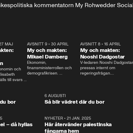
r inrikespolitiska kommentatorn My Rohwedder Soci
27 MAJ
3:51
AVSNITT 9
•
30 APRIL
24:00
AVSNITT 8
•
16 APRIL
25:1
kten:
My och makten:
My och makten:
Mikael Damberg
Nooshi Dadgostar
on
Ekonomin, 
V-ledaren Nooshi Dadgostar
finansministerrollen och 
pressas internt om 
onomin och 
demografikrisen. 
regeringsfrågan.

lisabeth 
Oppositionen ställs till svars 
I Aftonbladets 
ls till svars 
när Socialdemokraternas 
partiledarutfrågning ”My 
stern gästar 
Mikael Damberg gästar My 
och Makten” sätter hon ner 
My och Makten. 
och Makten. 
foten mot kritikerna:

1:06
6 AUGUSTI
1:0
– Vi ställer upp i val. Ska vi 
 du bor
Så blir vädret där du bor
vara med så sitter vi förstås 
25
1:22
NYHETER
•
21 JAN. 2025
0:5
ael – då hyllas
Här återvänder palestinska
fångarna hem