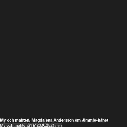
My och makten: Magdalena Andersson om Jimmie-hånet
My och makten
S1 E1
23.10.25
21 min