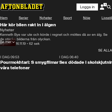
Logga in
Hem
Serier
Nyheter
Sport
Nöje
Livsstil
Här kör bilen rakt in i älgen
Nyheter
Kenneth Bye var ute och körde i regnet och möttes då av en älg. Se 
de otäcka bilderna från olyckan.
Se mer
Nyheter
•
16.11.19
•
62 sek
SE ALLA
I DAG 09:53
1:36
I DAG 06:40
Pourmokhtari: S smygfilmar
Sex dödade i skolskjutni
våra telefoner