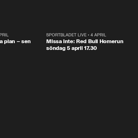
PRIL
1:03
SPORTBLADET LIVE
•
4 APRIL
1:0
va plan – sen
Missa inte: Red Bull Homerun
söndag 5 april 17.30