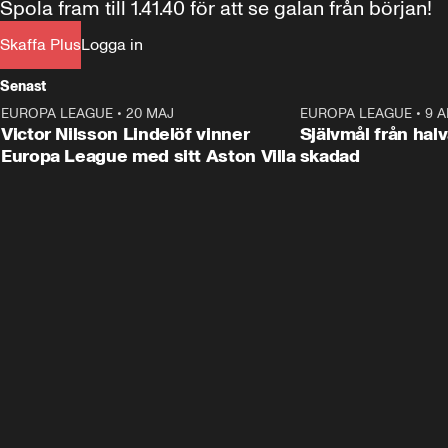
Spola fram till 1.41.40 för att se galan från början!
Skaffa Plus
Logga in
Senast
EUROPA LEAGUE
•
20 MAJ
1:32
EUROPA LEAGUE
•
9 A
Victor Nilsson Lindelöf vinner
Självmål från hal
Europa League med sitt Aston Villa
skadad