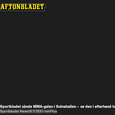
Sportbladet sände MMA-galan i Solnahallen – se den i efterhand h
Sportbladet News
16.11.19
30 min
Plus