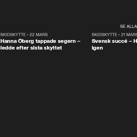
SE ALLA
9
SKIDSKYTTE
•
22 MARS
0:55
SKIDSKYTTE
•
21 MAR
Hanna Öberg tappade segern –
Svensk succé – 
ledde efter sista skyttet
igen