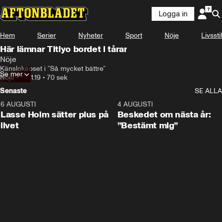
Logga in
Hem
Serier
Nyheter
Sport
Nöje
Livsstil
Här lämnar Titiyo bordet i tårar
Nöje
Känslokaoset i ”Så mycket bättre”
Se mer
Nöje
•
16.11.19
•
70 sek
Senaste
SE ALLA
6 AUGUSTI
1:04
4 AUGUSTI
Lasse Holm sätter plus på
Beskedet om nästa år:
livet
”Bestämt mig”