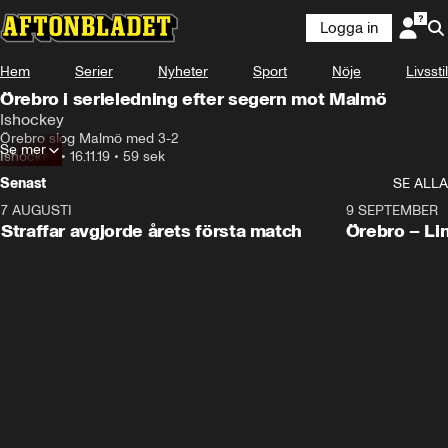
Logga in
Hem
Serier
Nyheter
Sport
Nöje
Livsstil
Örebro i serieledning efter segern mot Malmö
Ishockey
Örebro slog Malmö med 3-2
Se mer
Ishockey
•
16.11.19
•
59 sek
Senast
SE ALLA
7 AUGUSTI
2:19
9 SEPTEMBER
Plus
Straffar avgjorde årets första match
Örebro – Li