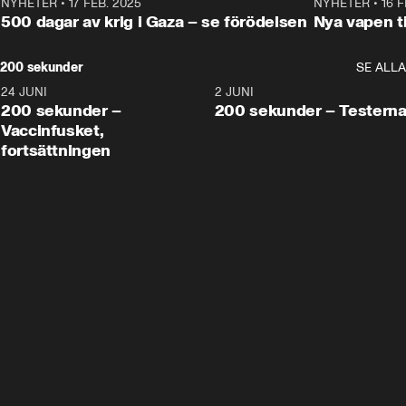
NYHETER
•
17 FEB. 2025
0:45
NYHETER
•
16 F
500 dagar av krig i Gaza – se förödelsen
Nya vapen ti
200 sekunder
SE ALLA
24 JUNI
5:00
2 JUNI
200 sekunder –
200 sekunder – Testern
Vaccinfusket,
fortsättningen