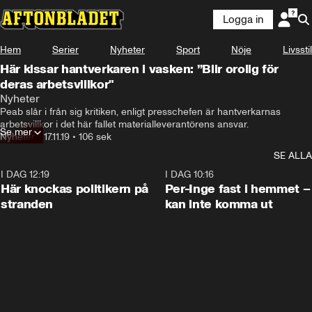
Logga in
Hem
Serier
Nyheter
Sport
Nöje
Livsstil
Här kissar hantverkaren i vasken: ”Blir orolig för
deras arbetsvillkor"
Nyheter
Peab slår i från sig kritiken, enligt presschefen är hantverkarnas 
arbetsvillkor i det här fallet materialleverantörens ansvar.
Se mer
Nyheter
•
17.11.19
•
106 sek
SE ALLA
I DAG 12:19
0:45
I DAG 10:16
Här knockas politikern på
Per-Inge fast i hemmet –
stranden
kan inte komma ut