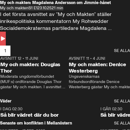
My och makten: Magdalena Andersson om Jimmie-hånet
My och makten
S1 E1
23.10.25
21 min
I det första avsnittet av ”My och Makten” ställer 
inrikespolitiska kommentatorn My Rohwedder 
Socialdemokraternas partiledare Magdalena 
Andersson till svars.
1
SE ALLA
AVSNITT 12
•
11 JUNI
26:27
AVSNITT 11
•
4 JUNI
2
My och makten: Douglas
My och makten: Denice
Thor
Westerberg
Moderata ungdomsförbundet 
Ungsvenskarnas 
(MUF:s) ordförande Douglas Thor 
förbundsordförande Denice 
gästar My och makten. I avsnittet 
Westerberg gästar My och makten.
diskuteras tonårsutvisningarna och 
avsnittet diskuteras migrationsfrå
hur Moderaterna ska locka väljare till 
och hur SD ska locka kvinnliga 
Väder
SE ALLA
valet i höst. 
väljare. 
I DAG 02:30
1:06
I GÅR 02:30
Så blir vädret där du bor
Så blir vädr
Senaste om konflikten i Mellanöstern
SE ALLA