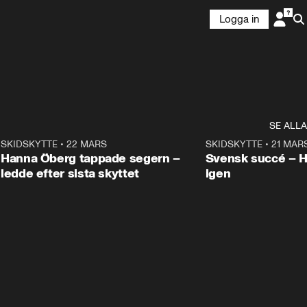
Logga in
SE ALLA
9
SKIDSKYTTE
•
22 MARS
0:55
SKIDSKYTTE
•
21 MAR
Hanna Öberg tappade segern –
Svensk succé – 
ledde efter sista skyttet
igen