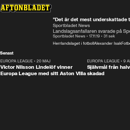
”Det är det mest underskattade t
Sportbladet News
Landslagsanfallaren svarade på Spo
Sportbladet News
•
17.11.19
•
31 sek
Herrlandslaget i fotboll
Alexander Isak
Fotbo
Senast
EUROPA LEAGUE
•
20 MAJ
1:32
EUROPA LEAGUE
•
9 A
Victor Nilsson Lindelöf vinner
Självmål från hal
Europa League med sitt Aston Villa
skadad