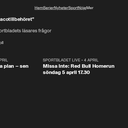
Hem
Serier
Nyheter
Sport
Nöje
Mer
Livsstil
acotillbehöret”
rtbladets läsares frågor
ll
PRIL
1:03
SPORTBLADET LIVE
•
4 APRIL
1:0
va plan – sen
Missa inte: Red Bull Homerun
söndag 5 april 17.30