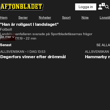
Logga in
Hem
Serier
Nyheter
Sport
Nöje
Livsstil
”Han är roligast i landslaget”
Fotboll
Landslagsanfallaren svarade på Sportbladetläsarnas frågor
Se mer
Fotboll
•
17.11.19
•
22 min
Senast
SE ALLA
ALLSVENSKAN
•
I DAG 13:53
1:44
ALLSVENSKAN
Degerfors vinner efter drömmål
Hammarby n