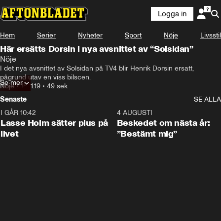
Logga in
Hem
Serier
Nyheter
Sport
Nöje
Livsstil
Här ersätts Dorsin i nya avsnittet av “Solsidan”
Nöje
I det nya avsnittet av Solsidan på TV4 blir Henrik Dorsin ersatt, 
pågrund utav en viss bilscen.
Se mer
Nöje
•
18.11.19
•
49 sek
Senaste
SE ALLA
I GÅR 10:42
1:04
4 AUGUSTI
Lasse Holm sätter plus på
Beskedet om nästa år:
livet
”Bestämt mig”