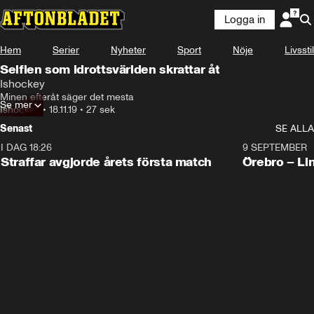
Logga in
Hem
Serier
Nyheter
Sport
Nöje
Livsstil
Selfien som idrottsvärlden skrattar åt
Ishockey
Minen efteråt säger det mesta
Se mer
Ishockey
•
18.11.19
•
27 sek
Senast
SE ALLA
I DAG 18:26
2:19
9 SEPTEMBER
Plus
Straffar avgjorde årets första match
Örebro – Li