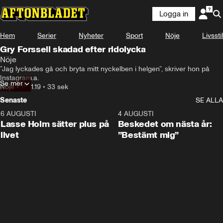
Logga in
Hem
Serier
Nyheter
Sport
Nöje
Livsstil
Gry Forssell skadad efter ridolycka
Nöje
”Jag lyckades gå och bryta mitt nyckelben i helgen”, skriver hon på 
Instagram.a.
Se mer
Nöje
•
18.11.19
•
33 sek
Senaste
SE ALLA
6 AUGUSTI
1:04
4 AUGUSTI
Lasse Holm sätter plus på
Beskedet om nästa år:
livet
”Bestämt mig”