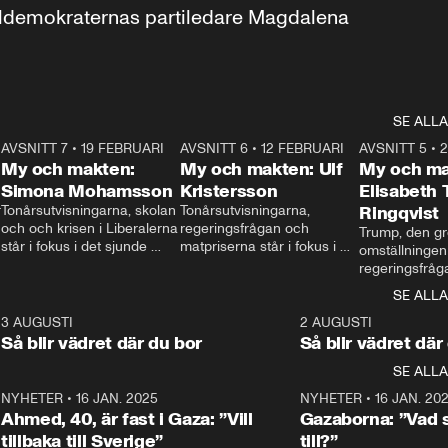
aldemokraternas partiledare Magdalena 
SE ALLA
7
AVSNITT 7
•
19 FEBRUARI
24:30
AVSNITT 6
•
12 FEBRUARI
27:30
AVSNITT 5
•
My och makten:
My och makten: Ulf
My och ma
Simona Mohamsson
Kristersson
Elisabeth
 
Tonårsutvisningarna, skolan 
Tonårsutvisningarna, 
Ringqvist
och och krisen i Liberalerna 
regeringsfrågan och 
Trump, den gr
står i fokus i det sjunde 
matpriserna står i fokus i 
omställningen
avsnittet av ”My och 
det sjätte avsnittet av ”My 
regeringsfråga
makten”. Se när 
och makten”. Se när 
centrum i det 
SE ALLA
Aftonbladets inrikespolitiska 
Aftonbladets inrikespolitiska 
avsnittet av ”
kommentator My 
kommentator My 
6
3 AUGUSTI
1:06
2 AUGUSTI
Makten”. Se nä
Rohwedder ställer 
Rohwedder ställer 
Så blir vädret där du bor
Så blir vädret där
Aftonbladets in
utbildnings- och 
statsminister Ulf Kristersson 
kommentator 
SE ALLA
integrationsminister Simona 
till svars.
Rohwedder stäl
Mohamsson till svars.
Centerpartiets
2
NYHETER
•
16 JAN. 2025
1:01
NYHETER
•
16 JAN. 20
Thand Ring till
Ahmed, 40, är fast i Gaza: ”Vill
Gazaborna: ”Vad s
tillbaka till Sverige”
till?”