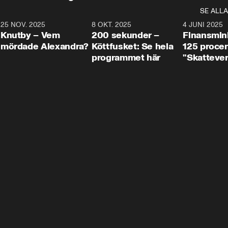
SE ALLA
3
25 NOV. 2025
31:05
8 OKT. 2025
4:29
4 JUNI 2025
Knutby – Vem
200 sekunder –
Finansmin
mördade Alexandra?
Köttfusket: Se hela
125 procent
programmet här
"Skattever
viktig uppg