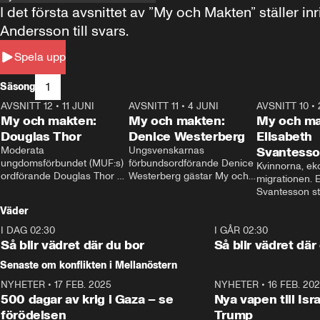
I det första avsnittet av ”My och Makten” ställe
Andersson till svars.
Spela upp
1
Säsong
AVSNITT 12
•
11 JUNI
26:27
AVSNITT 11
•
4 JUNI
23:40
AVSNITT 10
•
My och makten:
My och makten:
My och ma
Douglas Thor
Denice Westerberg
Elisabeth
Moderata 
Ungsvenskarnas 
Svantess
ungdomsförbundet (MUF:s) 
förbundsordförande Denice 
Kvinnorna, ek
ordförande Douglas Thor 
Westerberg gästar My och 
migrationen. E
gästar My och makten. I 
makten. I avsnittet 
Svantesson stäl
avsnittet diskuteras 
diskuteras migrationsfrågan 
när finansmini
Väder
tonårsutvisningarna och hur 
och hur SD ska locka 
Moderaterna ska locka 
kvinnliga väljare. 
I DAG 02:30
1:06
I GÅR 02:30
väljare till valet i höst. 
Så blir vädret där du bor
Så blir vädret där
Senaste om konflikten i Mellanöstern
NYHETER
•
17 FEB. 2025
0:45
NYHETER
•
16 FEB. 20
500 dagar av krig i Gaza – se
Nya vapen till Isr
förödelsen
Trump