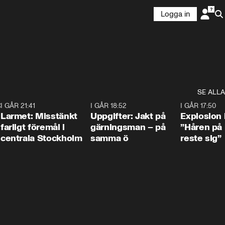
Logga in
SE ALLA
:30
6
I GÅR 21:41
0:35
I GÅR 18:52
0:33
I GÅR 17:50
Larmet: Misstänkt
Uppgifter: Jakt på
Explosion 
farligt föremål i
gärningsman – på
”Håren på
centrala Stockholm
samma ö
reste sig”