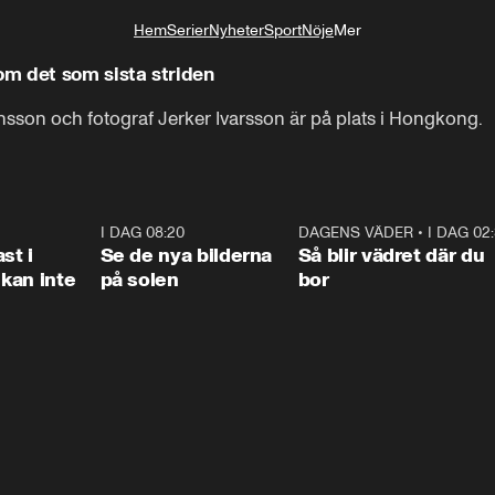
Hem
Serier
Nyheter
Sport
Nöje
Mer
Livsstil
m det som sista striden
sson och fotograf Jerker Ivarsson är på plats i Hongkong.
1:26
I DAG 08:20
0:31
DAGENS VÄDER
•
I DAG 02
1:0
st i
Se de nya bilderna
Så blir vädret där du
kan inte
på solen
bor