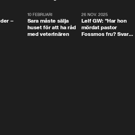
4:24
10 FEBRUARI
4:13
26 NOV. 2025
8:1
der –
Sara måste sälja
Leif GW: ”Har hon
huset för att ha råd
mördat pastor
med veterinären
Fossmos fru? Svar
nej.”