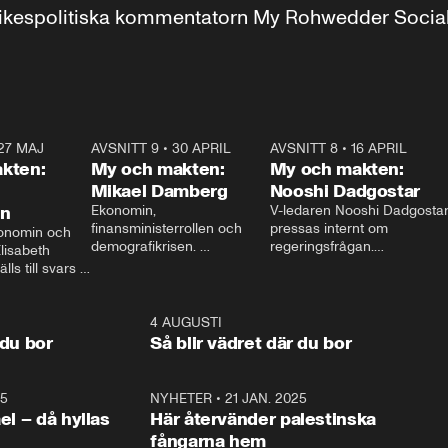
r inrikespolitiska kommentatorn My Rohwedder Soci
27 MAJ
3:51
AVSNITT 9
•
30 APRIL
24:00
AVSNITT 8
•
16 APRIL
25:1
kten:
My och makten:
My och makten:
Mikael Damberg
Nooshi Dadgostar
on
Ekonomin, 
V-ledaren Nooshi Dadgostar
finansministerrollen och 
pressas internt om 
onomin och 
demografikrisen. 
regeringsfrågan.

lisabeth 
Oppositionen ställs till svars 
I Aftonbladets 
ls till svars 
när Socialdemokraternas 
partiledarutfrågning ”My 
stern gästar 
Mikael Damberg gästar My 
och Makten” sätter hon ner 
My och Makten. 
och Makten. 
foten mot kritikerna:

1:06
4 AUGUSTI
1:0
– Vi ställer upp i val. Ska vi 
 du bor
Så blir vädret där du bor
vara med så sitter vi förstås 
25
1:22
NYHETER
•
21 JAN. 2025
0:5
ael – då hyllas
Här återvänder palestinska
fångarna hem