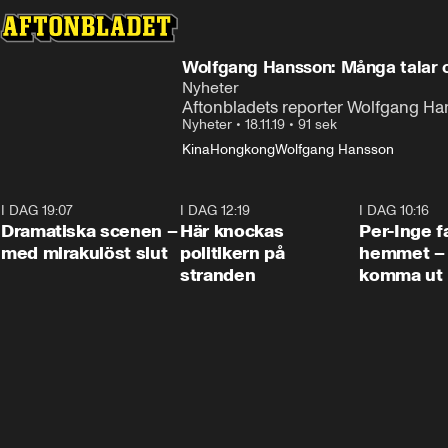
Wolfgang Hansson: Många talar o
Nyheter
Aftonbladets reporter Wolfgang Han
Nyheter
•
18.11.19
•
91 sek
Kina
Hongkong
Wolfgang Hansson
I DAG 19:07
0:42
I DAG 12:19
0:45
I DAG 10:16
Dramatiska scenen –
Här knockas
Per-Inge fa
med mirakulöst slut
politikern på
hemmet – 
stranden
komma ut