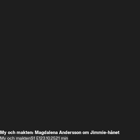
My och makten: Magdalena Andersson om Jimmie-hånet
My och makten
S1 E1
23.10.25
21 min