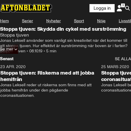
Logga in
Hem
Serier
Nyheter
Sport
Nöje
Livsstil
Stoppa tjuven: Skydda din cykel med surströmming
Stoppa tjuven
Jonas Leksell använder som vanligt sin kreativitet när det kommer till 
att stoppa tjuven. Hur effektivt är surströmming när boven är i farten?
Se mer
Stoppa tjuven
•
08.10.19
•
5 min
Senast
SE ALLA
23 APR. 2020
5:37
25 MARS 2020
Stoppa tjuven: Riskerna med att jobba
Stoppa tjuve
hemifrån
coronasitua
Jonas Leksell reder ut riskerna som finns med att 
Jonas Leksell ber
jobba hemifrån under den pågående 
coronasituationen
coronasituationen.