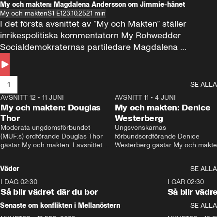
My och makten: Magdalena Andersson om Jimmie-hånet
My och makten
S1 E1
23.10.25
21 min
I det första avsnittet av ”My och Makten” ställer 
inrikespolitiska kommentatorn My Rohwedder 
Socialdemokraternas partiledare Magdalena 
Andersson till svars.
1
SE ALLA
AVSNITT 12
•
11 JUNI
26:27
AVSNITT 11
•
4 JUNI
2
My och makten: Douglas
My och makten: Denice
Thor
Westerberg
Moderata ungdomsförbundet 
Ungsvenskarnas 
(MUF:s) ordförande Douglas Thor 
förbundsordförande Denice 
gästar My och makten. I avsnittet 
Westerberg gästar My och makten.
diskuteras tonårsutvisningarna och 
avsnittet diskuteras migrationsfrå
hur Moderaterna ska locka väljare till 
och hur SD ska locka kvinnliga 
Väder
SE ALLA
valet i höst. 
väljare. 
I DAG 02:30
1:06
I GÅR 02:30
Så blir vädret där du bor
Så blir vädr
Senaste om konflikten i Mellanöstern
SE ALLA