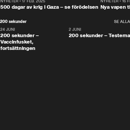
NYHETER
•
17 FEB. 2025
0:45
NYHETER
•
16 F
500 dagar av krig i Gaza – se förödelsen
Nya vapen ti
200 sekunder
SE ALLA
24 JUNI
5:00
2 JUNI
200 sekunder –
200 sekunder – Testern
Vaccinfusket,
fortsättningen