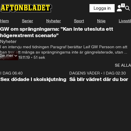
Logga in
Hem
Serier
Nyheter
Sport
Nöje
Livsstil
GW om sprängningarna: ”Kan inte utesluta ett
högerextremt scenario”
Nyheter
I en intervju med tidningen Paragraf berättar Leif GW Persson om att 
han tror att många av sprängningarna inte är gängrelaterade, utan 
Se mer
snarare kan ha högerextrema kopplingar för att skapa rädsla, och i sin 
Nyheter
•
19.11.19
•
51 sek
tur, skapa opinion.
SE ALLA
I DAG 06:40
0:35
DAGENS VÄDER
•
I DAG 02:30
Sex dödade i skolskjutning
Så blir vädret där du bor