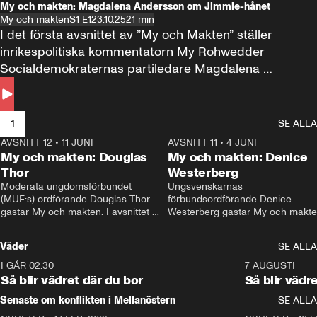
My och makten: Magdalena Andersson om Jimmie-hånet
My och makten
S1 E1
23.10.25
21 min
I det första avsnittet av ”My och Makten” ställer 
inrikespolitiska kommentatorn My Rohwedder 
Socialdemokraternas partiledare Magdalena 
Andersson till svars.
1
SE ALLA
AVSNITT 12
•
11 JUNI
26:27
AVSNITT 11
•
4 JUNI
2
My och makten: Douglas
My och makten: Denice
Thor
Westerberg
Moderata ungdomsförbundet 
Ungsvenskarnas 
(MUF:s) ordförande Douglas Thor 
förbundsordförande Denice 
gästar My och makten. I avsnittet 
Westerberg gästar My och makten.
diskuteras tonårsutvisningarna och 
avsnittet diskuteras migrationsfrå
hur Moderaterna ska locka väljare till 
och hur SD ska locka kvinnliga 
Väder
SE ALLA
valet i höst. 
väljare. 
I GÅR 02:30
1:06
7 AUGUSTI
Så blir vädret där du bor
Så blir vädr
Senaste om konflikten i Mellanöstern
SE ALLA