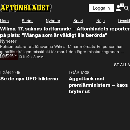
Logga in
Hem
Serier
Nyheter
Sport
Nöje
Livsstil
Wilma, 17, saknas fortfarande – Aftonbladets reporter
på plats: ”Många som är väldigt illa berörda”
Nyheter
Polisen befarar att försvunna Wilma, 17, har mördats. En person har 
anhållits skäligen misstänkt för mord, den lägre misstankegraden. 
Se mer
Aftonbladets team är på plats.
Nyheter
•
19.11.19
•
3 min
SE ALLA
I GÅR 19:15
0:36
I GÅR 17:08
Se de nya UFO-bilderna
Äggattack mot
premiärministern – kaos
bryter ut