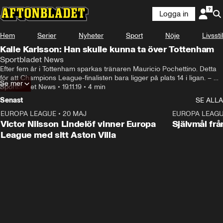
Logga in
Hem
Serier
Nyheter
Sport
Nöje
Livsstil
Kalle Karlsson: Han skulle kunna ta över Tottenham
Sportbladet News
Efter fem år i Tottenham sparkas tränaren Mauricio Pochettino. Detta 
för att Champions League-finalisten bara ligger på plats 14 i ligan. – 
Se mer
Tyvärr har de inhemska resultaten varit en extrem besvikelse, säger 
Sportbladet News
•
19.11.19
•
4 min
ordföranden Daniel Levy till klubbens hemsida.
Senast
SE ALLA
EUROPA LEAGUE
•
20 MAJ
1:32
EUROPA LEAG
Victor Nilsson Lindelöf vinner Europa
Självmål frå
League med sitt Aston Villa