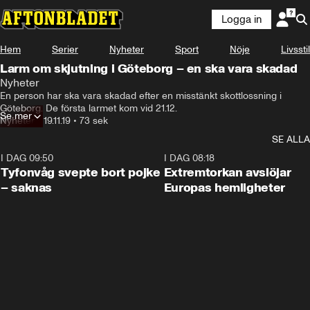
Logga in
Hem
Serier
Nyheter
Sport
Nöje
Livsstil
Larm om skjutning i Göteborg – en ska vara skadad
Nyheter
En person har ska vara skadad efter en misstänkt skottlossning i 
Göteborg. De första larmet kom vid 21.12.
Se mer
Nyheter
•
19.11.19
•
73 sek
SE ALLA
I DAG 09:50
0:53
I DAG 08:18
Tyfonvåg svepte bort pojke
Extremtorkan avslöjar
– saknas
Europas hemligheter