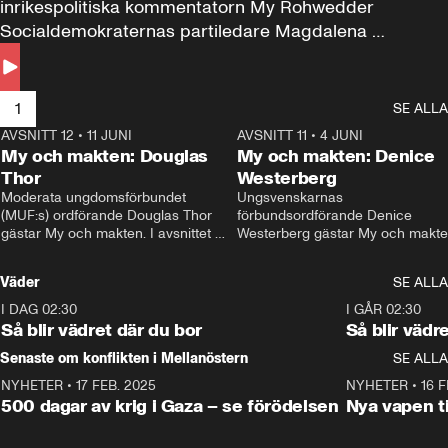
inrikespolitiska kommentatorn My Rohwedder 
Socialdemokraternas partiledare Magdalena 
Andersson till svars.
1
SE ALLA
AVSNITT 12
•
11 JUNI
26:27
AVSNITT 11
•
4 JUNI
2
My och makten: Douglas
My och makten: Denice
Thor
Westerberg
Moderata ungdomsförbundet 
Ungsvenskarnas 
(MUF:s) ordförande Douglas Thor 
förbundsordförande Denice 
gästar My och makten. I avsnittet 
Westerberg gästar My och makten.
diskuteras tonårsutvisningarna och 
avsnittet diskuteras migrationsfrå
hur Moderaterna ska locka väljare till 
och hur SD ska locka kvinnliga 
Väder
SE ALLA
valet i höst. 
väljare. 
I DAG 02:30
1:06
I GÅR 02:30
Så blir vädret där du bor
Så blir vädr
Senaste om konflikten i Mellanöstern
SE ALLA
NYHETER
•
17 FEB. 2025
0:45
NYHETER
•
16 F
500 dagar av krig i Gaza – se förödelsen
Nya vapen ti