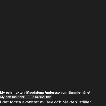
My och makten: Magdalena Andersson om Jimmie-hånet
My och makten
S1 E1
23.10.25
21 min
I det första avsnittet av ”My och Makten” ställer 