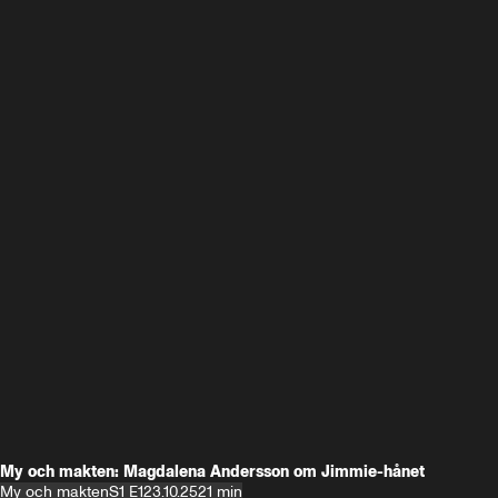
My och makten: Magdalena Andersson om Jimmie-hånet
My och makten
S1 E1
23.10.25
21 min