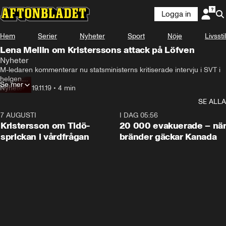
Logga in
Hem
Serier
Nyheter
Sport
Nöje
Livsstil
Lena Mellin om Kristerssons attack på Löfven
Nyheter
M-ledaren kommenterar nu statsministerns kritiserade intervju i SVT i 
helgen.

Se mer
På Facebook skriver M-ledaren att Löfven hade både rätt och fel – 
Nyheter
•
19.11.19
•
4 min
och han ber om ursäkt för hur hans eget parti agerat.
SE ALLA
7 AUGUSTI
0:42
I DAG 05:56
Kristersson om Tidö-
20 000 evakuerade – nä
sprickan i vårdfrågan
bränder gäckar Kanada