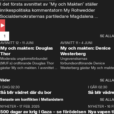
I det första avsnittet av ”My och Makten” ställer 
inrikespolitiska kommentatorn My Rohwedder 
Socialdemokraternas partiledare Magdalena 
Andersson till svars.
1
SE ALLA
AVSNITT 12
•
11 JUNI
26:27
AVSNITT 11
•
4 JUNI
2
My och makten: Douglas
My och makten: Denice
Thor
Westerberg
Moderata ungdomsförbundet 
Ungsvenskarnas 
(MUF:s) ordförande Douglas Thor 
förbundsordförande Denice 
gästar My och makten. I avsnittet 
Westerberg gästar My och makten.
diskuteras tonårsutvisningarna och 
avsnittet diskuteras migrationsfrå
hur Moderaterna ska locka väljare till 
och hur SD ska locka kvinnliga 
Väder
SE ALLA
valet i höst. 
väljare. 
I DAG 02:30
1:06
I GÅR 02:30
Så blir vädret där du bor
Så blir vädr
Senaste om konflikten i Mellanöstern
SE ALLA
NYHETER
•
17 FEB. 2025
0:45
NYHETER
•
16 F
500 dagar av krig i Gaza – se förödelsen
Nya vapen ti