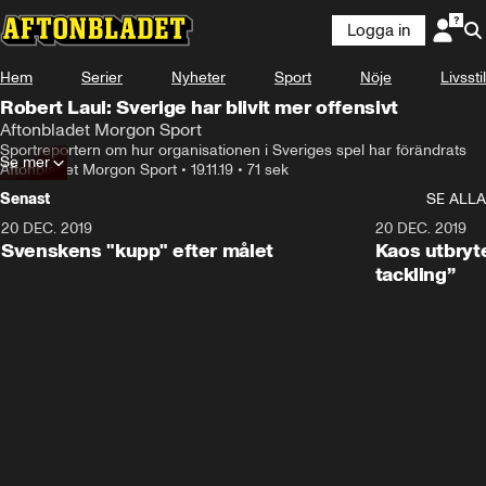
Logga in
Hem
Serier
Nyheter
Sport
Nöje
Livsstil
Robert Laul: Sverige har blivit mer offensivt
Aftonbladet Morgon Sport
Sportreportern om hur organisationen i Sveriges spel har förändrats
Se mer
Aftonbladet Morgon Sport
•
19.11.19
•
71 sek
Senast
SE ALLA
20 DEC. 2019
0:44
20 DEC. 2019
Svenskens "kupp" efter målet
Kaos utbryte
tackling”