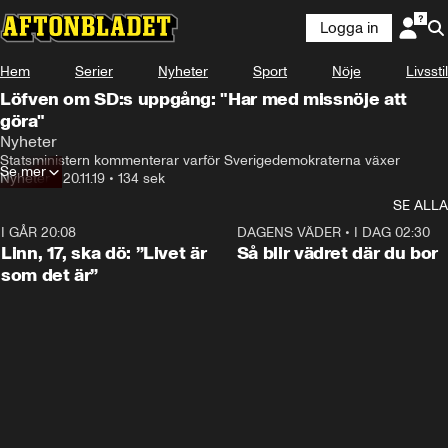
Logga in
Hem
Serier
Nyheter
Sport
Nöje
Livsstil
Löfven om SD:s uppgång: "Har med missnöje att
göra"
Nyheter
Statsministern kommenterar varför Sverigedemokraterna växer
Se mer
Nyheter
•
20.11.19
•
134 sek
SE ALLA
I GÅR 20:08
4:36
DAGENS VÄDER
•
I DAG 02:30
Linn, 17, ska dö: ”Livet är
Så blir vädret där du bor
som det är”