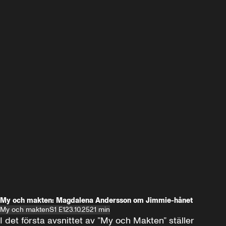
My och makten: Magdalena Andersson om Jimmie-hånet
My och makten
S1 E1
23.10.25
21 min
I det första avsnittet av ”My och Makten” ställer 