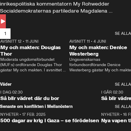
inrikespolitiska kommentatorn My Rohwedder 
Socialdemokraternas partiledare Magdalena 
Andersson till svars.
1
SE ALLA
AVSNITT 12
•
11 JUNI
26:27
AVSNITT 11
•
4 JUNI
2
My och makten: Douglas
My och makten: Denice
Thor
Westerberg
Moderata ungdomsförbundet 
Ungsvenskarnas 
(MUF:s) ordförande Douglas Thor 
förbundsordförande Denice 
gästar My och makten. I avsnittet 
Westerberg gästar My och makten.
diskuteras tonårsutvisningarna och 
avsnittet diskuteras migrationsfrå
hur Moderaterna ska locka väljare till 
och hur SD ska locka kvinnliga 
Väder
SE ALLA
valet i höst. 
väljare. 
I DAG 02:30
1:06
I GÅR 02:30
Så blir vädret där du bor
Så blir vädr
Senaste om konflikten i Mellanöstern
SE ALLA
NYHETER
•
17 FEB. 2025
0:45
NYHETER
•
16 F
500 dagar av krig i Gaza – se förödelsen
Nya vapen ti