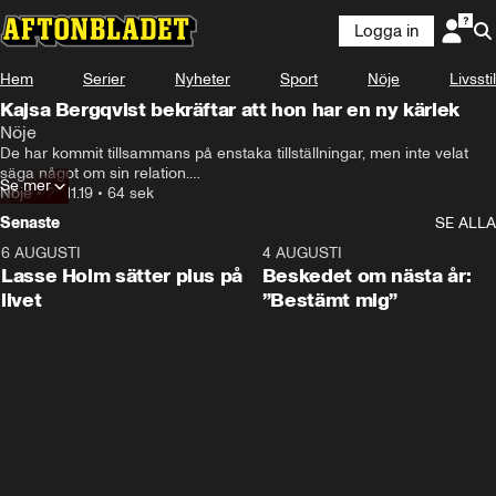
Logga in
Hem
Serier
Nyheter
Sport
Nöje
Livsstil
Kajsa Bergqvist bekräftar att hon har en ny kärlek
Nöje
De har kommit tillsammans på enstaka tillställningar, men inte velat 
säga något om sin relation.

Se mer
Nöje
•
20.11.19
•
64 sek
Men nu bekräftar Kajsa Bergqvist för Aftonbladet att Josefin Holmqvist 
Senaste
SE ALLA
är hennes nya flickvän.
6 AUGUSTI
1:04
4 AUGUSTI
Lasse Holm sätter plus på
Beskedet om nästa år:
livet
”Bestämt mig”