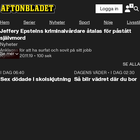
Logga in
Hem
Serier
Nyheter
Sport
Nöje
Livsstil
Jeffery Epsteins kriminalvårdare åtalas för påstått
självmord
Nyheter
Anklagas för att ha surfat och sovit på sitt jobb
Se mer
Nyheter
•
20.11.19
•
100 sek
SE ALLA
I DAG 06:40
0:35
DAGENS VÄDER
•
I DAG 02:30
Sex dödade i skolskjutning
Så blir vädret där du bor