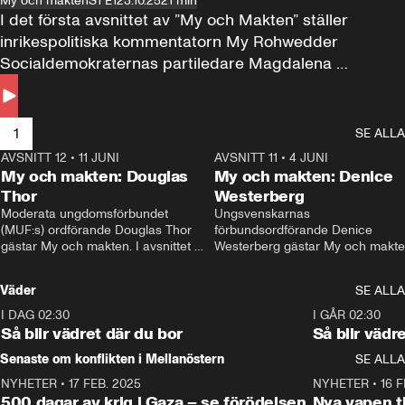
My och makten
S1 E1
23.10.25
21 min
I det första avsnittet av ”My och Makten” ställer 
inrikespolitiska kommentatorn My Rohwedder 
Socialdemokraternas partiledare Magdalena 
Andersson till svars.
1
SE ALLA
AVSNITT 12
•
11 JUNI
26:27
AVSNITT 11
•
4 JUNI
2
My och makten: Douglas
My och makten: Denice
Thor
Westerberg
Moderata ungdomsförbundet 
Ungsvenskarnas 
(MUF:s) ordförande Douglas Thor 
förbundsordförande Denice 
gästar My och makten. I avsnittet 
Westerberg gästar My och makten.
diskuteras tonårsutvisningarna och 
avsnittet diskuteras migrationsfrå
hur Moderaterna ska locka väljare till 
och hur SD ska locka kvinnliga 
Väder
SE ALLA
valet i höst. 
väljare. 
I DAG 02:30
1:06
I GÅR 02:30
Så blir vädret där du bor
Så blir vädr
Senaste om konflikten i Mellanöstern
SE ALLA
NYHETER
•
17 FEB. 2025
0:45
NYHETER
•
16 F
500 dagar av krig i Gaza – se förödelsen
Nya vapen ti