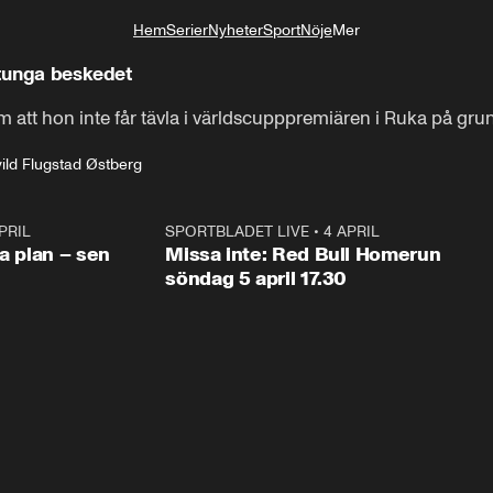
Hem
Serier
Nyheter
Sport
Nöje
Mer
Livsstil
 tunga beskedet
m att hon inte får tävla i världscupppremiären i Ruka på gru
vild Flugstad Østberg
PRIL
1:03
SPORTBLADET LIVE
•
4 APRIL
1:0
va plan – sen
Missa inte: Red Bull Homerun
söndag 5 april 17.30