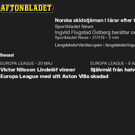
Norska skidstjärnan i tårar efter
Sportbladet News
Ingvild Flugstad Östberg berättar o
Sportbladet News
•
21.11.19
•
3 min
Längdskidor
Världscupen i längdskidor
Ing
Senast
EUROPA LEAGUE
•
20 MAJ
1:32
EUROPA LEAGUE
•
9 A
Victor Nilsson Lindelöf vinner
Självmål från hal
Europa League med sitt Aston Villa
skadad