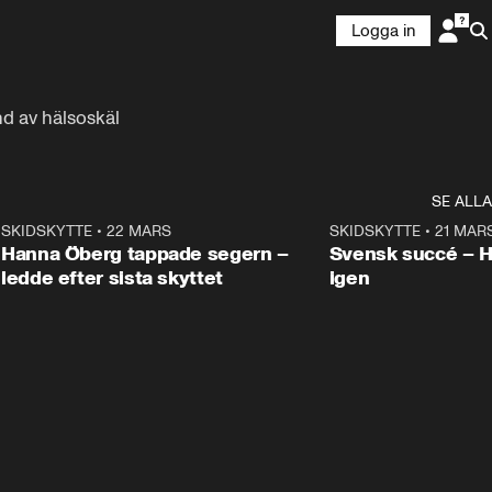
Logga in
nd av hälsoskäl
SE ALLA
9
SKIDSKYTTE
•
22 MARS
0:55
SKIDSKYTTE
•
21 MAR
Hanna Öberg tappade segern –
Svensk succé – 
ledde efter sista skyttet
igen