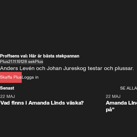
Proffsens val: Här är bästa stekpannan
Plus
21.11.19
128 sek
Plus
Anders Levén och Johan Jureskog testar och plussar.
Skaffa Plus
Logga in
Senast
SE ALLA
22 MAJ
0:59
22 MAJ
Plus
Plus
Vad finns i Amanda Linds väska?
Amanda Lind
på”