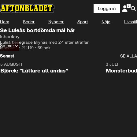
Logga in
Hem
Serier
Nyheter
Sport
Nöje
Livsstil
Se Luleås bortdömda mål här
Ishockey
Luleå besegrade Brynäs med 2-1 efter straffar
Se mer
Ishockey
•
21.11.19
•
69 sek
Senast
SE ALLA
5 AUGUSTI
2:08
3 JULI
Björck: ”Lättare att andas”
Monsterbud 