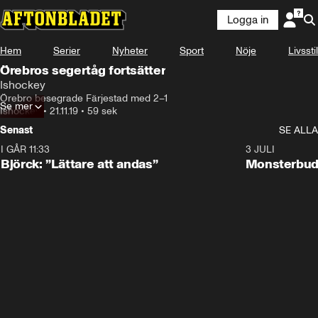
Logga in
Hem
Serier
Nyheter
Sport
Nöje
Livsstil
Örebros segertåg fortsätter
Ishockey
Örebro besegrade Färjestad med 2–1
Se mer
Ishockey
•
21.11.19
•
59 sek
Senast
SE ALLA
I GÅR 11:33
2:08
3 JULI
Björck: ”Lättare att andas”
Monsterbud 