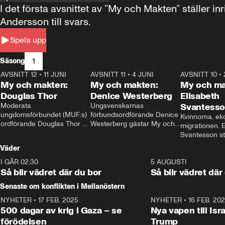
I det första avsnittet av ”My och Makten” ställe
Andersson till svars.
Spela upp
1
Säsong
AVSNITT 12
•
11 JUNI
26:27
AVSNITT 11
•
4 JUNI
23:40
AVSNITT 10
•
My och makten:
My och makten:
My och ma
Douglas Thor
Denice Westerberg
Elisabeth
Moderata 
Ungsvenskarnas 
Svantess
ungdomsförbundet (MUF:s) 
förbundsordförande Denice 
Kvinnorna, ek
ordförande Douglas Thor 
Westerberg gästar My och 
migrationen. E
gästar My och makten. I 
makten. I avsnittet 
Svantesson stäl
avsnittet diskuteras 
diskuteras migrationsfrågan 
när finansmini
Väder
tonårsutvisningarna och hur 
och hur SD ska locka 
Moderaterna ska locka 
kvinnliga väljare. 
I GÅR 02:30
1:06
5 AUGUSTI
väljare till valet i höst. 
Så blir vädret där du bor
Så blir vädret där
Senaste om konflikten i Mellanöstern
NYHETER
•
17 FEB. 2025
0:45
NYHETER
•
16 FEB. 20
500 dagar av krig i Gaza – se
Nya vapen till Isr
förödelsen
Trump