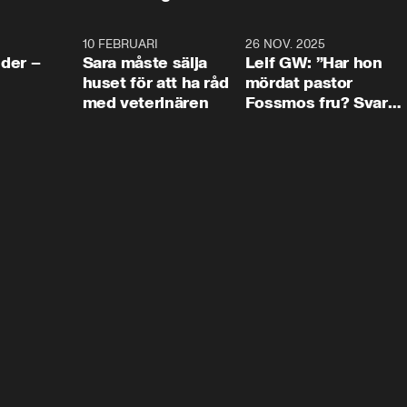
4:24
10 FEBRUARI
4:13
26 NOV. 2025
8:1
der –
Sara måste sälja
Leif GW: ”Har hon
huset för att ha råd
mördat pastor
med veterinären
Fossmos fru? Svar
nej.”