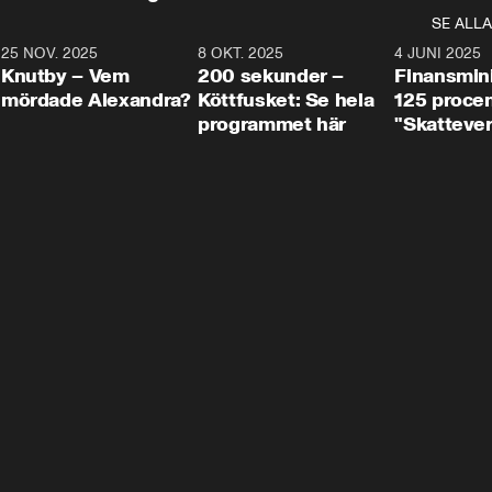
SE ALLA
3
25 NOV. 2025
31:05
8 OKT. 2025
4:29
4 JUNI 2025
Knutby – Vem
200 sekunder –
Finansmin
mördade Alexandra?
Köttfusket: Se hela
125 procent
programmet här
"Skattever
viktig uppg