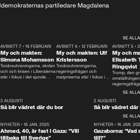
aldemokraternas partiledare Magdalena 
SE ALLA
7
AVSNITT 7
•
19 FEBRUARI
24:30
AVSNITT 6
•
12 FEBRUARI
27:30
AVSNITT 5
•
My och makten:
My och makten: Ulf
My och ma
Simona Mohamsson
Kristersson
Elisabeth
 
Tonårsutvisningarna, skolan 
Tonårsutvisningarna, 
Ringqvist
och och krisen i Liberalerna 
regeringsfrågan och 
Trump, den gr
står i fokus i det sjunde 
matpriserna står i fokus i 
omställningen
avsnittet av ”My och 
det sjätte avsnittet av ”My 
regeringsfråga
makten”. Se när 
och makten”. Se när 
centrum i det 
SE ALLA
Aftonbladets inrikespolitiska 
Aftonbladets inrikespolitiska 
avsnittet av ”
kommentator My 
kommentator My 
6
3 AUGUSTI
1:06
2 AUGUSTI
Makten”. Se nä
Rohwedder ställer 
Rohwedder ställer 
Så blir vädret där du bor
Så blir vädret där
Aftonbladets in
utbildnings- och 
statsminister Ulf Kristersson 
kommentator 
SE ALLA
integrationsminister Simona 
till svars.
Rohwedder stäl
Mohamsson till svars.
Centerpartiets
2
NYHETER
•
16 JAN. 2025
1:01
NYHETER
•
16 JAN. 20
Thand Ring till
Ahmed, 40, är fast i Gaza: ”Vill
Gazaborna: ”Vad s
tillbaka till Sverige”
till?”