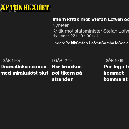
Intern kritik mot Stefan Löfven 
Nyheter
Kritik mot statsminister Stefan Löf
Nyheter
•
22.11.19
•
90 sek
Ledare
Politik
Stefan Löfven
Samhälle
Socia
I GÅR 19:07
0:42
I GÅR 12:19
0:45
I GÅR 10:16
Dramatiska scenen –
Här knockas
Per-Inge fa
med mirakulöst slut
politikern på
hemmet – 
stranden
komma ut