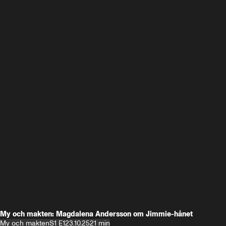
My och makten: Magdalena Andersson om Jimmie-hånet
My och makten
S1 E1
23.10.25
21 min