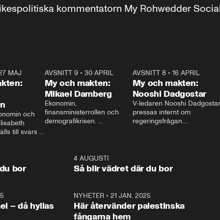
r inrikespolitiska kommentatorn My Rohwedder Soci
27 MAJ
3:51
AVSNITT 9
•
30 APRIL
24:00
AVSNITT 8
•
16 APRIL
25:1
kten:
My och makten:
My och makten:
Mikael Damberg
Nooshi Dadgostar
on
Ekonomin, 
V-ledaren Nooshi Dadgostar
finansministerrollen och 
pressas internt om 
onomin och 
demografikrisen. 
regeringsfrågan.

lisabeth 
Oppositionen ställs till svars 
I Aftonbladets 
ls till svars 
när Socialdemokraternas 
partiledarutfrågning ”My 
stern gästar 
Mikael Damberg gästar My 
och Makten” sätter hon ner 
My och Makten. 
och Makten. 
foten mot kritikerna:

1:06
4 AUGUSTI
1:0
– Vi ställer upp i val. Ska vi 
 du bor
Så blir vädret där du bor
vara med så sitter vi förstås 
25
1:22
NYHETER
•
21 JAN. 2025
0:5
ael – då hyllas
Här återvänder palestinska
fångarna hem