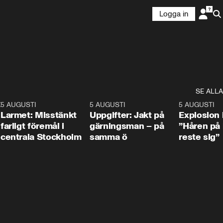
Logga in
SE ALLA
:30
6
5 AUGUSTI
0:35
5 AUGUSTI
0:33
5 AUGUSTI
Larmet: Misstänkt
Uppgifter: Jakt på
Explosion 
farligt föremål i
gärningsman – på
”Håren på
centrala Stockholm
samma ö
reste sig”