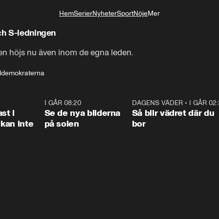
Hem
Serier
Nyheter
Sport
Nöje
Mer
Livsstil
och S-ledningen
ven höjs nu även inom de egna leden.
ldemokraterna
1:26
I GÅR 08:20
0:31
DAGENS VÄDER
•
I GÅR 02
1:0
st i
Se de nya bilderna
Så blir vädret där du
kan inte
på solen
bor